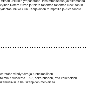
en Altaan uniikkiin ympäristöön. Ensimmäisessä jazziltamassa
ntyinen Rotem Sivan ja toista tähdittää tähdittää New Yorkin
äydentää Mikko Gunu Karjalainen trumpetilla ja Alessandro
estetään viihdyttävä ja tunnelmallinen
toiminut vuodesta 1997, sekä nuorten, että kokeneiden
jazzmusiikin ja hauskanpidon merkeissä.