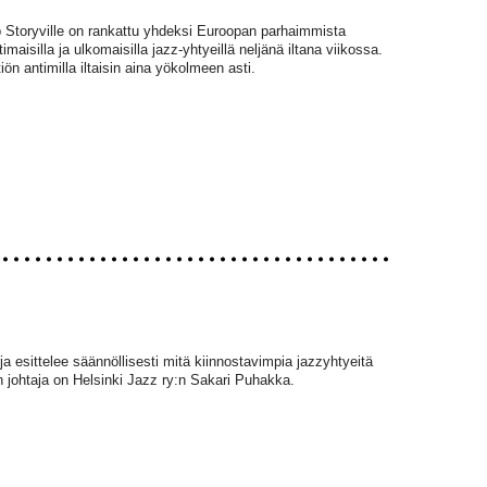
 Storyville on rankattu yhdeksi Euroopan parhaimmista
imaisilla ja ulkomaisilla jazz-yhtyeillä neljänä iltana viikossa.
iön antimilla iltaisin aina yökolmeen asti.
a esittelee säännöllisesti mitä kiinnostavimpia jazzyhtyeitä
n johtaja on Helsinki Jazz ry:n Sakari Puhakka.