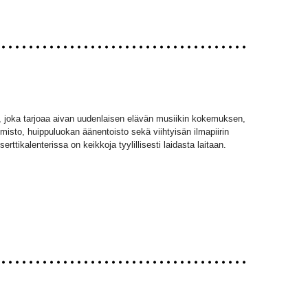
, joka tarjoaa aivan uudenlaisen elävän musiikin kokemuksen,
misto, huippuluokan äänentoisto sekä viihtyisän ilmapiirin
rttikalenterissa on keikkoja tyylillisesti laidasta laitaan.