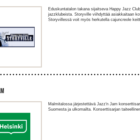
Eduskuntatalon takana sijaitseva Happy Jazz Club
jazzklubeista. Storyville viihdyttää asiakkaitaan kot
Storyvillessä voit myös herkutella cajuncreole keitt
AM
Malmitalossa järjestettävä Jazz'n Jam konserttisarj
Suomesta ja ulkomailta. Konserttisarjan taiteelline