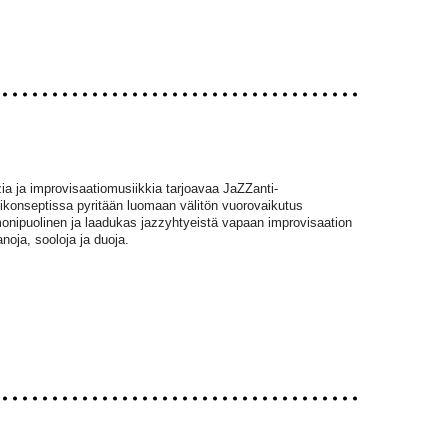
zia ja improvisaatiomusiikkia tarjoavaa JaZZanti-
tikonseptissa pyritään luomaan välitön vuorovaikutus
monipuolinen ja laadukas jazzyhtyeistä vapaan improvisaation
noja, sooloja ja duoja.