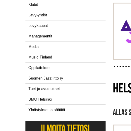
Klubit
Levy-yhtiöt
Levykaupat
Managementit
Media
Music Finland
Oppilaitokset
Suomen Jazzliitto ry
HELS
Tuet ja avustukset
UMO Helsinki
Yhdistykset ja säätiöt
ALLAS 
ILMOITA TIETOSI