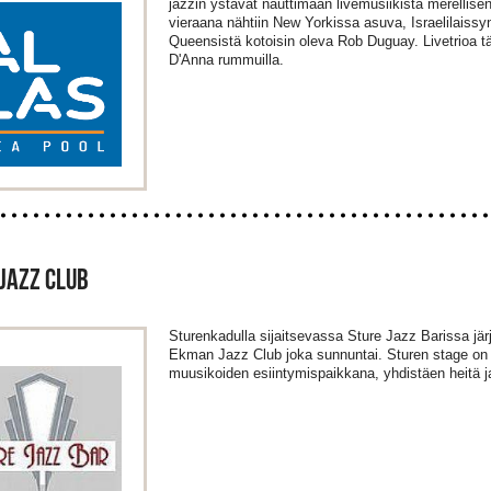
jazzin ystävät nauttimaan livemusiikista merellis
vieraana nähtiin New Yorkissa asuva, Israelilaissy
Queensistä kotoisin oleva Rob Duguay. Livetrioa t
D'Anna rummuilla.
JAZZ CLUB
Sturenkadulla sijaitsevassa Sture Jazz Barissa järj
Ekman Jazz Club joka sunnuntai. Sturen stage on 
muusikoiden esiintymispaikkana, yhdistäen heitä 