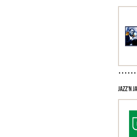
JAZZ'N J