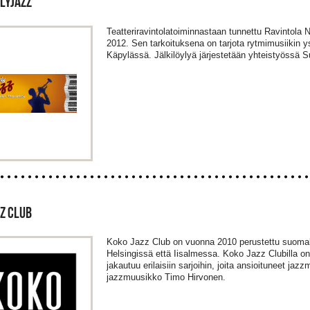
LYJAZZ
Teatteriravintolatoiminnastaan tunnettu Ravintola N
2012. Sen tarkoituksena on tarjota rytmimusiikin ys
Käpylässä. Jälkilöylyä järjestetään yhteistyössä
Z CLUB
Koko Jazz Club on vuonna 2010 perustettu suomalai
Helsingissä että Iisalmessa. Koko Jazz Clubilla on
jakautuu erilaisiin sarjoihin, joita ansioituneet jazz
jazzmuusikko Timo Hirvonen.