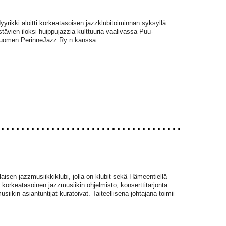
yyrikki aloitti korkeatasoisen jazzklubitoiminnan syksyllä
tävien iloksi huippujazzia kulttuuria vaalivassa Puu-
 Suomen PerinneJazz Ry:n kanssa.
sen jazzmusiikkiklubi, jolla on klubit sekä Hämeentiellä
 korkeatasoinen jazzmusiikin ohjelmisto; konserttitarjonta
musiikin asiantuntijat kuratoivat. Taiteellisena johtajana toimii