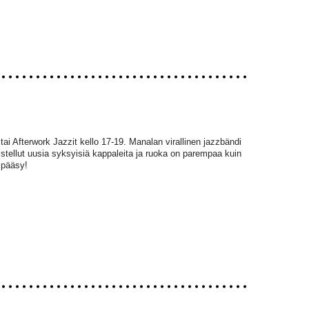
tai Afterwork Jazzit kello 17-19. Manalan virallinen jazzbändi
istellut uusia syksyisiä kappaleita ja ruoka on parempaa kuin
 pääsy!