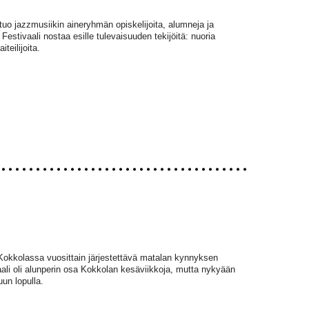
tuo jazzmusiikin aineryhmän opiskelijoita, alumneja ja
 Festivaali nostaa esille tulevaisuuden tekijöitä: nuoria
teilijoita.
okkolassa vuosittain järjestettävä matalan kynnyksen
ali oli alunperin osa Kokkolan kesäviikkoja, mutta nykyään
un lopulla.