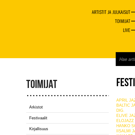
ARTISTIT JA JULKAISUT
TOIMIJAT
LIVE
FEST
TOIMIJAT
APRIL JA
BALTIC J
Arkistot
DIG.
ELIVE JA
Festivaalit
ELOJAZZ
HANKO S
Kirjallisuus
IISALMI 