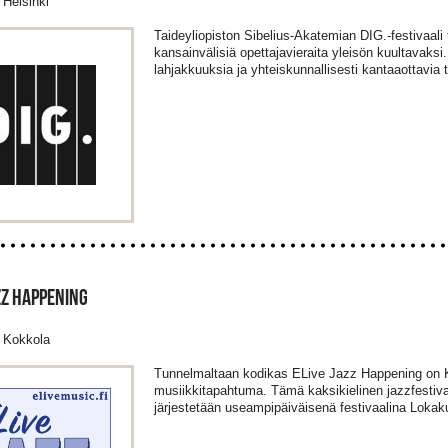
Helsinki
Taideyliopiston Sibelius-Akatemian DIG.-festivaali 
kansainvälisiä opettajavieraita yleisön kuultavaksi.
lahjakkuuksia ja yhteiskunnallisesti kantaaottavia tai
ZZ HAPPENING
 Kokkola
Tunnelmaltaan kodikas ELive Jazz Happening on K
musiikkitapahtuma. Tämä kaksikielinen jazzfestiva
järjestetään useampipäiväisenä festivaalina Lokaku