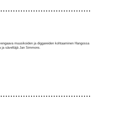
svengaava muusikoiden ja diggareiden kohtaaminen Hangossa
ja ja säveltäjä Jan Simmons.