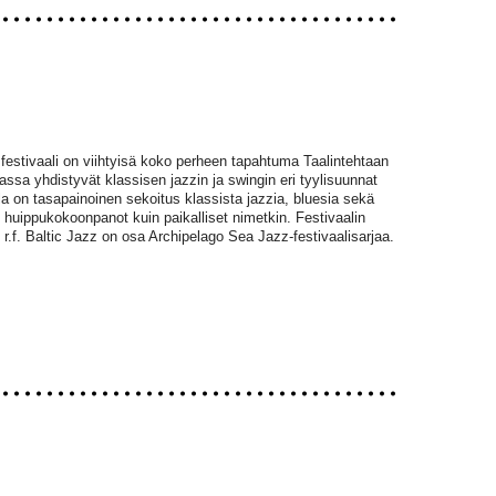
festivaali on viihtyisä koko perheen tapahtuma Taalintehtaan
massa yhdistyvät klassisen jazzin ja swingin eri tyylisuunnat
a on tasapainoinen sekoitus klassista jazzia, bluesia sekä
t huippukokoonpanot kuin paikalliset nimetkin. Festivaalin
 r.f. Baltic Jazz on osa Archipelago Sea Jazz-festivaalisarjaa.