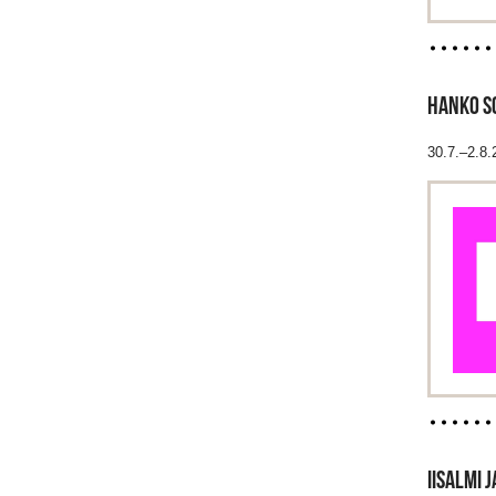
HANKO S
30.7.–2.8
IISALMI 