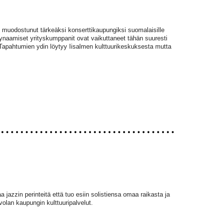
on muodostunut tärkeäksi konserttikaupungiksi suomalaisille
 dynaamiset yrityskumppanit ovat vaikuttaneet tähän suuresti
 Tapahtumien ydin löytyy Iisalmen kulttuurikeskuksesta mutta
 jazzin perinteitä että tuo esiin solistiensa omaa raikasta ja
volan kaupungin kulttuuripalvelut.