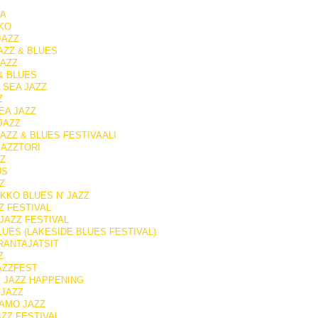
PA
KO
JAZZ
AZZ & BLUES
JAZZ
& BLUES
 SEA JAZZ
Z
EA JAZZ
JAZZ
AZZ & BLUES FESTIVAALI
JAZZTORI
Z
US
Z
KKO BLUES N' JAZZ
Z FESTIVAL
JAZZ FESTIVAL
UES (LAKESIDE BLUES FESTIVAL)
RANTAJATSIT
Z
AZZFEST
 JAZZ HAPPENING
 JAZZ
AMO JAZZ
AZZ FESTIVAL