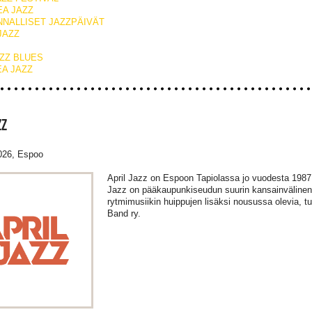
EA JAZZ
NNALLISET JAZZPÄIVÄT
JAZZ
ZZ BLUES
EA JAZZ
ZZ
026, Espoo
April Jazz on Espoon Tapiolassa jo vuodesta 1987 s
Jazz on pääkaupunkiseudun suurin kansainvälinen ja
rytmimusiikin huippujen lisäksi nousussa olevia, tuo
Band ry.