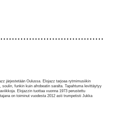
azz järjestetään Oulussa. Elojazz tarjoaa rytmimusiikin
, soulin, funkin kuin afrobeatin saralta. Tapahtuma levittäytyy
aviikkoja. Elojazzin tuottaa vuonna 1973 perustettu
ohtajana on toiminut vuodesta 2012 asti trumpetisti Jukka