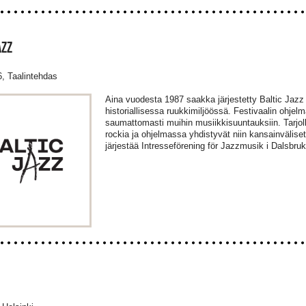
AZZ
6, Taalintehdas
Aina vuodesta 1987 saakka järjestetty Baltic Jazz 
historiallisessa ruukkimiljöössä. Festivaalin ohjel
saumattomasti muihin musiikkisuuntauksiin. Tarjoll
rockia ja ohjelmassa yhdistyvät niin kansainvälise
järjestää Intresseförening för Jazzmusik i Dalsbruk