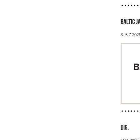
BALTIC J
3.-5.7.202
DIG.