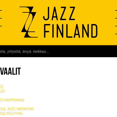
IVAALIT
ZZ
AZZ
ZZ HAPPENING
OUL JAZZ WEEKEND
JAZZ FESTIVAL