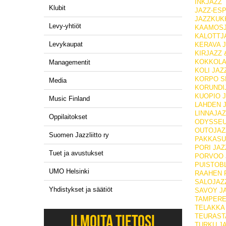
INKJAZZ
Klubit
JAZZ-ES
JAZZKUK
Levy-yhtiöt
KAAMOS
KALOTTJ
Levykaupat
KERAVA 
KIRJAZZ 
KOKKOLA
Managementit
KOLI JAZ
KORPO S
Media
KORUNDI
KUOPIO J
Music Finland
LAHDEN 
LINNAJAZ
Oppilaitokset
ODYSSE
OUTOJAZ
Suomen Jazzliitto ry
PAKKASU
PORI JAZ
Tuet ja avustukset
PORVOO 
PUISTOBL
UMO Helsinki
RAAHEN 
SALOJAZ
Yhdistykset ja säätiöt
SAVOY J
TAMPERE
TELAKKA
ILMOITA TIETOSI
TEURAST
TURKU J