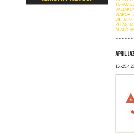
TURKU S
VALTAKU
VIAPORI 
WE JAZZ
YLLÄS JA
ÅLAND S
APRIL JA
15.-25.4.2