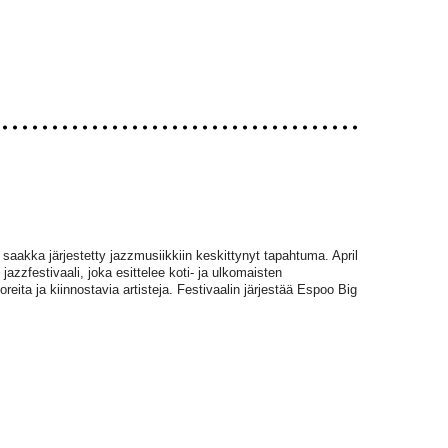
aakka järjestetty jazzmusiikkiin keskittynyt tapahtuma. April
zzfestivaali, joka esittelee koti- ja ulkomaisten
reita ja kiinnostavia artisteja. Festivaalin järjestää Espoo Big