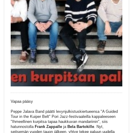
Vapaa pääsy
Peppe Jalava Band päätti levynjulkistuskiertueensa "A Guided
Tour in the Kuiper Belt" Pori Jazz-festivaaleilla kappaleeseen
"Ihmeellinen kurpitsa tapaa haukkuvan mandariinin", siis
hatunnostolla
Frank Zappalle
ja
Bela Bartokille
. Nyt,
seitsemän vuoden tauon jälkeen, yhtye tekee paluun uudella