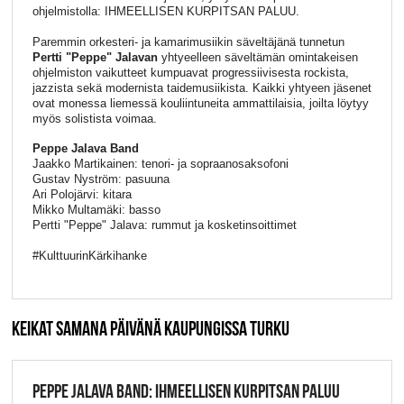
ohjelmistolla: IHMEELLISEN KURPITSAN PALUU.
Paremmin orkesteri- ja kamarimusiikin säveltäjänä tunnetun
Pertti "Peppe" Jalavan
yhtyeelleen säveltämän omintakeisen
ohjelmiston vaikutteet kumpuavat progressiivisesta rockista,
jazzista sekä modernista taidemusiikista. Kaikki yhtyeen jäsenet
ovat monessa liemessä kouliintuneita ammattilaisia, joilta löytyy
myös solistista voimaa.
Peppe Jalava Band
Jaakko Martikainen: tenori- ja sopraanosaksofoni
Gustav Nyström: pasuuna
Ari Polojärvi: kitara
Mikko Multamäki: basso
Pertti "Peppe" Jalava: rummut ja kosketinsoittimet
#KulttuurinKärkihanke
KEIKAT SAMANA PÄIVÄNÄ KAUPUNGISSA TURKU
PEPPE JALAVA BAND: IHMEELLISEN KURPITSAN PALUU