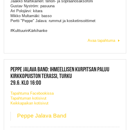
Jaakko Martikainen: tenori- ja sopraanosaksofoni
Gustav Nyström: pasuuna
Ari Polojärvi: kitara
Mikko Multamäki: basso
Pertti "Peppe" Jalava: rummut ja kosketinsoittimet
#KulttuurinKärkihanke
Avaa tapahtuma
PEPPE JALAVA BAND: IHMEELLISEN KURPITSAN PALUU
KIRKKOPUISTON TERASSI, TURKU
29.6. KLO 16:00
Tapahtuma Facebookissa
Tapahtuman kotisivut
Keikkapaikan kotisivut
Peppe Jalava Band