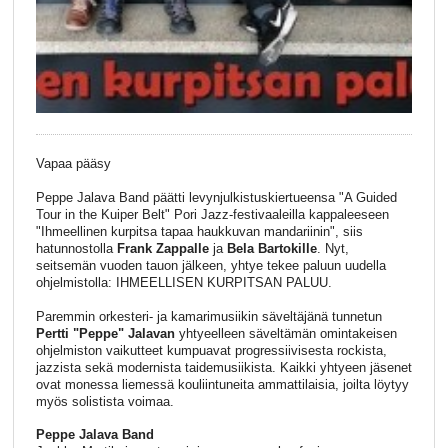
Vapaa pääsy
Peppe Jalava Band päätti levynjulkistuskiertueensa "A Guided
Tour in the Kuiper Belt" Pori Jazz-festivaaleilla kappaleeseen
"Ihmeellinen kurpitsa tapaa haukkuvan mandariinin", siis
hatunnostolla
Frank Zappalle
ja
Bela Bartokille
. Nyt,
seitsemän vuoden tauon jälkeen, yhtye tekee paluun uudella
ohjelmistolla: IHMEELLISEN KURPITSAN PALUU.
Paremmin orkesteri- ja kamarimusiikin säveltäjänä tunnetun
Pertti "Peppe" Jalavan
yhtyeelleen säveltämän omintakeisen
ohjelmiston vaikutteet kumpuavat progressiivisesta rockista,
jazzista sekä modernista taidemusiikista. Kaikki yhtyeen jäsenet
ovat monessa liemessä kouliintuneita ammattilaisia, joilta löytyy
myös solistista voimaa.
Peppe Jalava Band