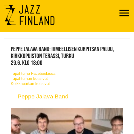
Menu
JAZZ FINLAND LIVE
PEPPE JALAVA BAND: IHMEELLISEN KURPITSAN PALUU,
KIRKKOPUISTON TERASSI, TURKU
29.6. KLO 18:00
Tapahtuma Facebookissa
Tapahtuman kotisivut
Keikkapaikan kotisivut
Peppe Jalava Band