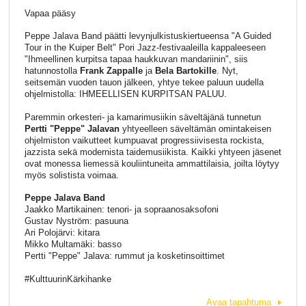
Vapaa pääsy
Peppe Jalava Band päätti levynjulkistuskiertueensa "A Guided
Tour in the Kuiper Belt" Pori Jazz-festivaaleilla kappaleeseen
"Ihmeellinen kurpitsa tapaa haukkuvan mandariinin", siis
hatunnostolla
Frank Zappalle
ja
Bela Bartokille
. Nyt,
seitsemän vuoden tauon jälkeen, yhtye tekee paluun uudella
ohjelmistolla: IHMEELLISEN KURPITSAN PALUU.
Paremmin orkesteri- ja kamarimusiikin säveltäjänä tunnetun
Pertti "Peppe" Jalavan
yhtyeelleen säveltämän omintakeisen
ohjelmiston vaikutteet kumpuavat progressiivisesta rockista,
jazzista sekä modernista taidemusiikista. Kaikki yhtyeen jäsenet
ovat monessa liemessä kouliintuneita ammattilaisia, joilta löytyy
myös solistista voimaa.
Peppe Jalava Band
Jaakko Martikainen: tenori- ja sopraanosaksofoni
Gustav Nyström: pasuuna
Ari Polojärvi: kitara
Mikko Multamäki: basso
Pertti "Peppe" Jalava: rummut ja kosketinsoittimet
#KulttuurinKärkihanke
Avaa tapahtuma