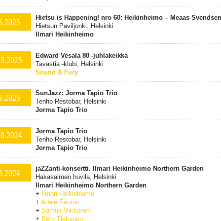
Hietsu is Happening! nro 60: Heikinheimo – Meaas Svendse
5.2025
Hietsun Paviljonki, Helsinki
Ilmari Heikinheimo
Edward Vesala 80 -juhlakeikka
.3.2025
Tavastia -klubi, Helsinki
Sound & Fury
SunJazz: Jorma Tapio Trio
3.2025
Tenho Restobar, Helsinki
Jorma Tapio Trio
Jorma Tapio Trio
10.2024
Tenho Restobar, Helsinki
Jorma Tapio Trio
jaZZanti-konsertti. Ilmari Heikinheimo Northern Garden
3.2024
Hakasalmen huvila, Helsinki
Ilmari Heikinheimo Northern Garden
+
Ilmari Heikinheimo
+
Adele Sauros
+
Samuli Mikkonen
+
Eero Tikkanen