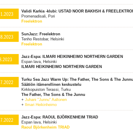
Validi Karkia -klubi: USTAD NOOR BAKHSH & FREELEKTRO
11.2023
Promenadisali, Pori
Freelektron
SunJazz: Freelektron
.8.2023
Tenho Restobar, Helsinki
Freelektron
Jazz-Espa: ILMARI HEIKINHEIMO NORTHERN GARDEN
8.2023
Espan lava, Helsinki
ILMARI HEIKINHEIMO NORTHERN GARDEN
Turku Sea Jazz Warm Up: The Father, The Sons & The Junnu
.7.2022
Säätiön itämerellinen keskustelu
Kirkkopuiston Terassi, Turku
The Father, The Sons & The Junnu
+
Juhani "Junnu" Aaltonen
+
Ilmari Heikinheimo
Jazz-Espa: RAOUL BJÖRKENHEIM TRIAD
.7.2022
Espan lava, Helsinki
Raoul Björkenheim TRIAD