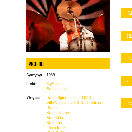
5.
18
2.
PROFIILI
Syntynyt
1988
2.
Linkit
MySpace
Soundcloud
Yhtyeet
Raoul Björkenheim TRIAD
4.
Ville Vokkolainen & Kadotettujen
Paratiisi
Sound & Fury
SatieCutie
Krakatau
Freelektron