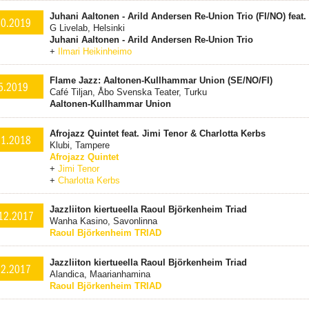
Juhani Aaltonen - Arild Andersen Re-Union Trio (FI/NO) feat.
10.2019
G Livelab, Helsinki
Juhani Aaltonen - Arild Andersen Re-Union Trio
+
Ilmari Heikinheimo
Flame Jazz: Aaltonen-Kullhammar Union (SE/NO/FI)
5.2019
Café Tiljan, Åbo Svenska Teater, Turku
Aaltonen-Kullhammar Union
Afrojazz Quintet feat. Jimi Tenor & Charlotta Kerbs
.1.2018
Klubi, Tampere
Afrojazz Quintet
+
Jimi Tenor
+
Charlotta Kerbs
Jazzliiton kiertueella Raoul Björkenheim Triad
12.2017
Wanha Kasino, Savonlinna
Raoul Björkenheim TRIAD
Jazzliiton kiertueella Raoul Björkenheim Triad
12.2017
Alandica, Maarianhamina
Raoul Björkenheim TRIAD