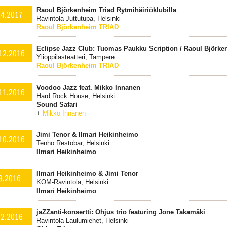
Raoul Björkenheim Triad Rytmihäiriöklubilla
.4.2017
Ravintola Juttutupa, Helsinki
Raoul Björkenheim TRIAD
Eclipse Jazz Club: Tuomas Paukku Scription / Raoul Björke
12.2016
Ylioppilasteatteri, Tampere
Raoul Björkenheim TRIAD
Voodoo Jazz feat. Mikko Innanen
11.2016
Hard Rock House, Helsinki
Sound Safari
+
Mikko Innanen
Jimi Tenor & Ilmari Heikinheimo
10.2016
Tenho Restobar, Helsinki
Ilmari Heikinheimo
Ilmari Heikinheimo & Jimi Tenor
9.2016
KOM-Ravintola, Helsinki
Ilmari Heikinheimo
jaZZanti-konsertti: Ohjus trio featuring Jone Takamäki
.2.2016
Ravintola Laulumiehet, Helsinki