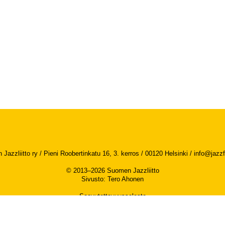
Jazzliitto ry / Pieni Roobertinkatu 16, 3. kerros / 00120 Helsinki /
info@jazzfi
© 2013–2026 Suomen Jazzliitto
Sivusto
:
Tero Ahonen
Saavutettavuusseloste