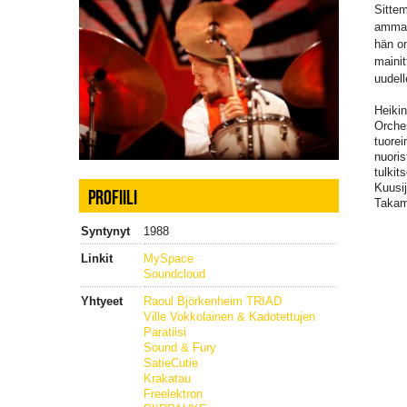
Sitte
ammat
hän on
mainit
uudell
Heiki
Orche
tuorei
nuoris
tulkit
Kuusij
PROFIILI
Takamä
Syntynyt
1988
Linkit
MySpace
Soundcloud
Yhtyeet
Raoul Björkenheim TRIAD
Ville Vokkolainen & Kadotettujen
Paratiisi
Sound & Fury
SatieCutie
Krakatau
Freelektron