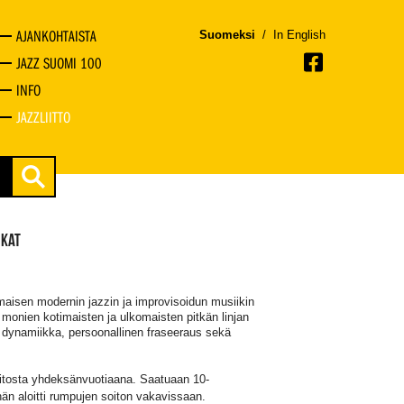
AJANKOHTAISTA
Suomeksi
/
In English
JAZZ SUOMI 100
INFO
JAZZLIITTO
IKAT
imaisen modernin jazzin ja improvisoidun musiikin
 monien kotimaisten ja ulkomaisten pitkän linjan
ä dynamiikka, persoonallinen fraseeraus sekä
soitosta yhdeksänvuotiaana. Saatuaan 10-
än aloitti rumpujen soiton vakavissaan.