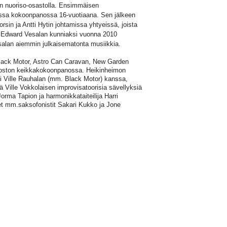
n nuoriso-osastolla. Ensimmäisen
assa kokoonpanossa 16-vuotiaana. Sen jälkeen
sin ja Antti Hytin johtamissa yhtyeissä, joista
kä Edward Vesalan kunniaksi vuonna 2010
salan aiemmin julkaisematonta musiikkia.
lack Motor, Astro Can Caravan, New Garden
 Poston keikkakokoonpanossa. Heikinheimon
isti Ville Rauhalan (mm. Black Motor) kanssa,
jä Ville Vokkolaisen improvisatoorisia sävellyksiä
orma Tapion ja harmonikkataiteilija Harri
et mm.saksofonistit Sakari Kukko ja Jone