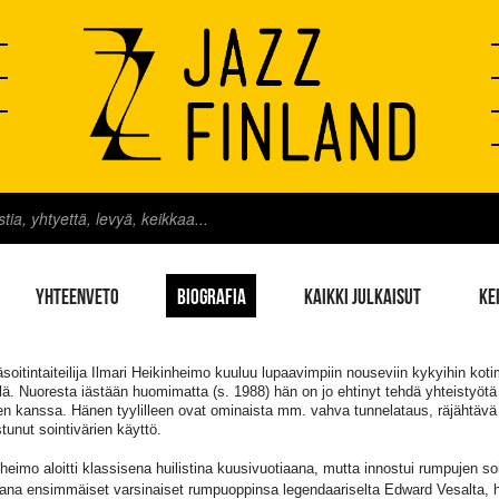
YHTEENVETO
BIOGRAFIA
KAIKKI JULKAISUT
KE
oitintaiteilija Ilmari Heikinheimo kuuluu lupaavimpiin nouseviin kykyihin kot
lä. Nuoresta iästään huomimatta (s. 1988) hän on jo ehtinyt tehdä yhteistyötä
ien kanssa. Hänen tyylilleen ovat ominaista mm. vahva tunnelataus, räjähtäv
tunut sointivärien käyttö.
heimo aloitti klassisena huilistina kuusivuotiaana, mutta innostui rumpujen 
ana ensimmäiset varsinaiset rumpuoppinsa legendaariselta Edward Vesalta, h