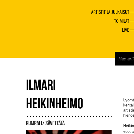
ARTISTIT JA JULKAISUT
TOIMIJAT
LIVE
ILMARI
HEIKINHEIMO
Lyömäs
kentäl
artist
hienos
RUMPALI/ SÄVELTÄJÄ
Heikin
vuotia