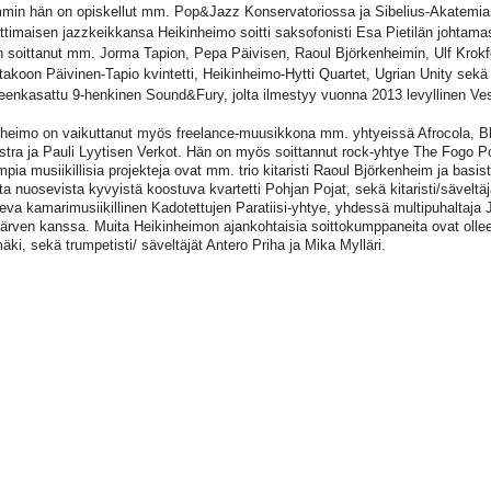
mmin hän on opiskellut mm. Pop&Jazz Konservatoriossa ja Sibelius-Akatemia
timaisen jazzkeikkansa Heikinheimo soitti saksofonisti Esa Pietilän johtam
 soittanut mm. Jorma Tapion, Pepa Päivisen, Raoul Björkenheimin, Ulf Krokfor
takoon Päivinen-Tapio kvintetti, Heikinheimo-Hytti Quartet, Ugrian Unity se
eenkasattu 9-henkinen Sound&Fury, jolta ilmestyy vuonna 2013 levyllinen Ve
nheimo on vaikuttanut myös freelance-muusikkona mm. yhtyeissä Afrocola, B
stra ja Pauli Lyytisen Verkot. Hän on myös soittannut rock-yhtye The Fogo
mpia musiikillisia projekteja ovat mm. trio kitaristi Raoul Björkenheim ja bas
ta nuosevista kyvyistä koostuva kvartetti Pohjan Pojat, sekä kitaristi/säveltä
seva kamarimusiikillinen Kadotettujen Paratiisi-yhtye, yhdessä multipuhaltaja J
ärven kanssa. Muita Heikinheimon ajankohtaisia soittokumppaneita ovat olle
ki, sekä trumpetisti/ säveltäjät Antero Priha ja Mika Mylläri.