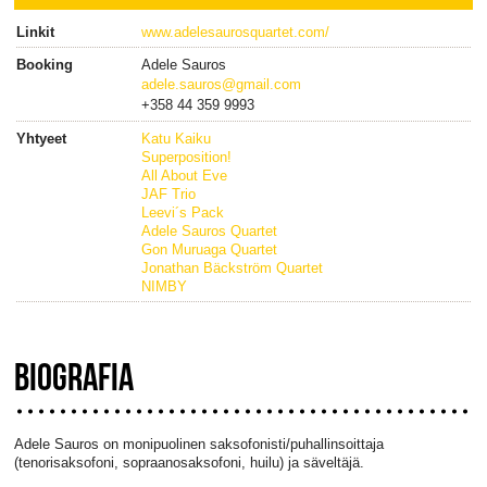
Linkit
www.adelesaurosquartet.com/
Booking
Adele Sauros
adele.sauros@gmail.com
+358 44 359 9993
Yhtyeet
Katu Kaiku
Superposition!
All About Eve
JAF Trio
Leevi´s Pack
Adele Sauros Quartet
Gon Muruaga Quartet
Jonathan Bäckström Quartet
NIMBY
BIOGRAFIA
Adele Sauros on monipuolinen saksofonisti/puhallinsoittaja
(tenorisaksofoni, sopraanosaksofoni, huilu) ja säveltäjä.