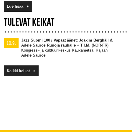
Lue lisää
TULEVAT KEIKAT
Jazz Suomi 100 / Vapaat äänet: Joakim Berghäll &
10.9.
Adele Sauros Runoja rauhalle + T.I.M. (NOR-FR)
Kongressi- ja kulttuurikeskus Kaukametsä, Kajaani
Adele Sauros
Kaikki keikat