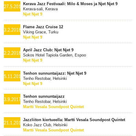
Kerava Jazz Festivaali: Milo & Moses ja Njet Njet 9
27.5.2018
Kerava-sali, Kerava
Njet Njet 9
Flame Jazz Cruise 12
3.2.2018
Viking Grace, Turku
Njet Njet 9
April Jazz Club: Njet Njet 9
2.2.2018
Sokos Hotel Tapiola Garden, Espoo
Njet Njet 9
Tenhon sunnuntaijazz: Njet Njet 9
5.11.2017
Tenho Restobar, Helsinki
Njet Njet 9
Tenhon sunnuntaijazz
3.9.2017
Tenho Restobar, Helsinki
Martti Vesala Soundpost Quintet
Jazzliiton kiertueella: Martti Vesala Soundpost Quintet
21.1.2017
Koko Jazz Club, Helsinki
Martti Vesala Soundpost Quintet