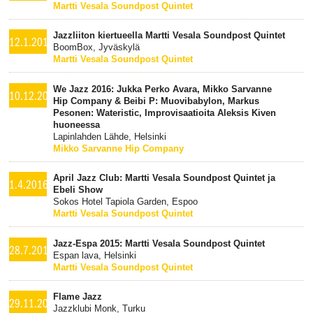
Martti Vesala Soundpost Quintet
Jazzliiton kiertueella Martti Vesala Soundpost Quintet
12.1.2017
BoomBox, Jyväskylä
Martti Vesala Soundpost Quintet
We Jazz 2016: Jukka Perko Avara, Mikko Sarvanne
10.12.2016
Hip Company & Beibi P: Muovibabylon, Markus
Pesonen: Wateristic, Improvisaatioita Aleksis Kiven
huoneessa
Lapinlahden Lähde, Helsinki
Mikko Sarvanne Hip Company
April Jazz Club: Martti Vesala Soundpost Quintet ja
1.4.2016
Ebeli Show
Sokos Hotel Tapiola Garden, Espoo
Martti Vesala Soundpost Quintet
Jazz-Espa 2015: Martti Vesala Soundpost Quintet
28.7.2015
Espan lava, Helsinki
Martti Vesala Soundpost Quintet
Flame Jazz
29.11.2013
Jazzklubi Monk, Turku