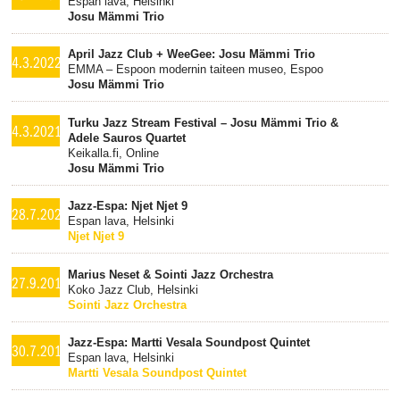
Espan lava, Helsinki
Josu Mämmi Trio
April Jazz Club + WeeGee: Josu Mämmi Trio
4.3.2022
EMMA – Espoon modernin taiteen museo, Espoo
Josu Mämmi Trio
Turku Jazz Stream Festival – Josu Mämmi Trio &
4.3.2021
Adele Sauros Quartet
Keikalla.fi, Online
Josu Mämmi Trio
Jazz-Espa: Njet Njet 9
28.7.2020
Espan lava, Helsinki
Njet Njet 9
Marius Neset & Sointi Jazz Orchestra
27.9.2019
Koko Jazz Club, Helsinki
Sointi Jazz Orchestra
Jazz-Espa: Martti Vesala Soundpost Quintet
30.7.2019
Espan lava, Helsinki
Martti Vesala Soundpost Quintet