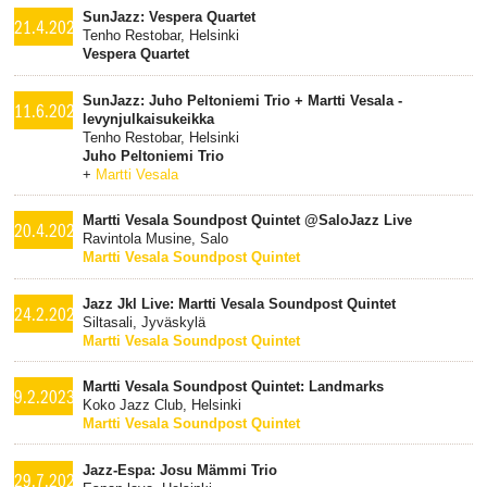
SunJazz: Vespera Quartet
21.4.2024
Tenho Restobar, Helsinki
Vespera Quartet
SunJazz: Juho Peltoniemi Trio + Martti Vesala -
11.6.2023
levynjulkaisukeikka
Tenho Restobar, Helsinki
Juho Peltoniemi Trio
+
Martti Vesala
Martti Vesala Soundpost Quintet @SaloJazz Live
20.4.2023
Ravintola Musine, Salo
Martti Vesala Soundpost Quintet
Jazz Jkl Live: Martti Vesala Soundpost Quintet
24.2.2023
Siltasali, Jyväskylä
Martti Vesala Soundpost Quintet
Martti Vesala Soundpost Quintet: Landmarks
9.2.2023
Koko Jazz Club, Helsinki
Martti Vesala Soundpost Quintet
Jazz-Espa: Josu Mämmi Trio
29.7.2022