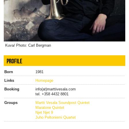
Kuva/ Photo: Carl Bergman
PROFILE
Born
1981
Links
Homepage
Booking
info(at)marttivesala.com
tel. +358 4432 8801
Groups
Martti Vesala Soundpost Quintet
Maratone Quintet
Njet Njet 9
Juho Peltoniemi Quartet