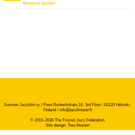
Maratone Quintet
Suomen Jazzliitto ry / Pieni Roobertinkatu 16, 3rd Floor / 00120 Helsinki,
Finland /
info@jazzfinland.fi
© 2013–2026 The Finnish Jazz Federation
Site design
:
Tero Ahonen