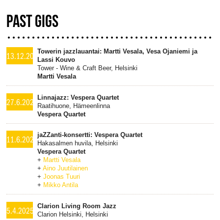
PAST GIGS
Towerin jazzlauantai: Martti Vesala, Vesa Ojaniemi ja
13.12.2025
Lassi Kouvo
Tower - Wine & Craft Beer, Helsinki
Martti Vesala
Linnajazz: Vespera Quartet
27.6.2025
Raatihuone, Hämeenlinna
Vespera Quartet
jaZZanti-konsertti: Vespera Quartet
11.6.2025
Hakasalmen huvila, Helsinki
Vespera Quartet
+
Martti Vesala
+
Aino Juutilainen
+
Joonas Tuuri
+
Mikko Antila
Clarion Living Room Jazz
5.4.2025
Clarion Helsinki, Helsinki