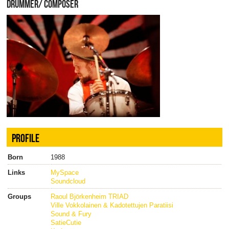
DRUMMER/ COMPOSER
PROFILE
Born
1988
Links
MySpace
Soundcloud
Groups
Raoul Björkenheim TRIAD
Ville Vokkolainen & Kadotettujen Paratiisi
Sound & Fury
SatieCutie