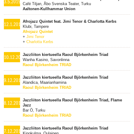
3.5.2019
Café Tiljan, Åbo Svenska Teater, Turku
Aaltonen-Kullhammar Union
Afrojazz Quintet feat. Jimi Tenor & Charlotta Kerbs
12.1.2018
Klubi, Tampere
Afrojazz Quintet
+
Jimi Tenor
+
Charlotta Kerbs
Jazzliiton kiertueella Raoul Björkenheim Triad
10.12.2017
Wanha Kasino, Savonlinna
Raoul Björkenheim TRIAD
Jazzliiton kiertueella Raoul Björkenheim Triad
9.12.2017
Alandica, Maarianhamina
Raoul Björkenheim TRIAD
Jazzliiton kiertueella Raoul Björkenheim Triad, Flame
8.12.2017
Jazz
Bar Ö, Turku
Raoul Björkenheim TRIAD
Jazzliiton kiertueella Raoul Björkenheim Triad
7.12.2017
Kinokulma, Oulainen