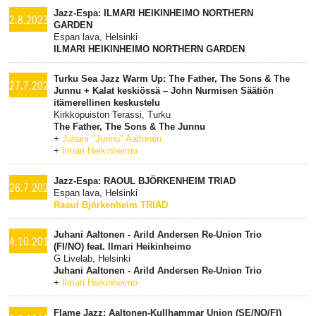
Jazz-Espa: ILMARI HEIKINHEIMO NORTHERN
2.8.2023
GARDEN
Espan lava, Helsinki
ILMARI HEIKINHEIMO NORTHERN GARDEN
Turku Sea Jazz Warm Up: The Father, The Sons & The
27.7.2022
Junnu + Kalat keskiössä – John Nurmisen Säätiön
itämerellinen keskustelu
Kirkkopuiston Terassi, Turku
The Father, The Sons & The Junnu
+
Juhani "Junnu" Aaltonen
+
Ilmari Heikinheimo
Jazz-Espa: RAOUL BJÖRKENHEIM TRIAD
26.7.2022
Espan lava, Helsinki
Raoul Björkenheim TRIAD
Juhani Aaltonen - Arild Andersen Re-Union Trio
4.10.2019
(FI/NO) feat. Ilmari Heikinheimo
G Livelab, Helsinki
Juhani Aaltonen - Arild Andersen Re-Union Trio
+
Ilmari Heikinheimo
Flame Jazz: Aaltonen-Kullhammar Union (SE/NO/FI)