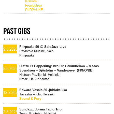
Krakatau
Freelektron
PIIRPAUKE
PAST GIGS
Piirpauke 50 @ SaloJazz Live
9.5.2025
Ravintola Musine, Salo
Piirpauke
Hietsu is Happening! nro 60: Heikinheimo – Meaas
5.5.2025
Svendsen – Sjöström – Vandeweyer (FI/NO/BE)
Hietsun Paviljonki, Helsinki
Ilmari Heikinheimo
Edward Vesala 80 -juhlakeikka
18.3.2025
Tavastia -klubi, Helsinki
Sound & Fury
SunJazz: Jorma Tapio Trio
2.3.2025
Tenho Restobar, Helsinki