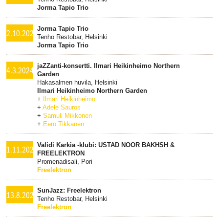
Jorma Tapio Trio
Jorma Tapio Trio
2.10.2024
Tenho Restobar, Helsinki
Jorma Tapio Trio
jaZZanti-konsertti. Ilmari Heikinheimo Northern
4.3.2024
Garden
Hakasalmen huvila, Helsinki
Ilmari Heikinheimo Northern Garden
+
Ilmari Heikinheimo
+
Adele Sauros
+
Samuli Mikkonen
+
Eero Tikkanen
Validi Karkia -klubi: USTAD NOOR BAKHSH &
1.11.2023
FREELEKTRON
Promenadisali, Pori
Freelektron
SunJazz: Freelektron
13.8.2023
Tenho Restobar, Helsinki
Freelektron