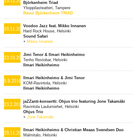
15.12.2016
Björkenheim Triad
Ylioppilasteatteri, Tampere
Raoul Björkenheim TRIAD
Voodoo Jazz feat. Mikko Innanen
10.11.2016
Hard Rock House, Helsinki
Sound Safari
+
Mikko Innanen
Jimi Tenor & Ilmari Heikinheimo
23.10.2016
Tenho Restobar, Helsinki
Ilmari Heikinheimo
Ilmari Heikinheimo & Jimi Tenor
5.9.2016
KOM-Ravintola, Helsinki
Ilmari Heikinheimo
jaZZanti-konsertti: Ohjus trio featuring Jone Takamäki
23.2.2016
Ravintola Laulumiehet, Helsinki
Ohjus Trio
+
Jone Takamäki
Ilmari Heikinheimo & Christian Meaas Svendsen Duo
29.11.2015
Malmitalo, Helsinki