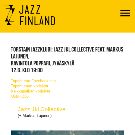
Menu
JAZZ FINLAND LIVE
TORSTAIN JAZZKLUBI: JAZZ JKL COLLECTIVE FEAT. MARKUS
LAJUNEN,
RAVINTOLA POPPARI, JYVÄSKYLÄ
12.6. KLO 19:00
Tapahtuma Facebookissa
Tapahtuman kotisivut
Keikkapaikan kotisivut
Osta lippu
Jazz Jkl Collective
(+ Markus Lajunen)