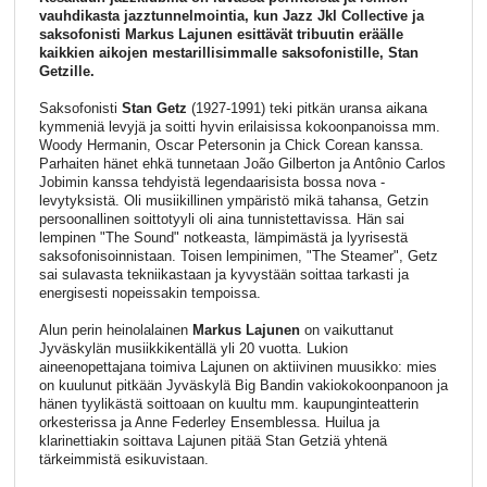
vauhdikasta jazztunnelmointia, kun Jazz Jkl Collective ja
saksofonisti Markus Lajunen esittävät tribuutin eräälle
kaikkien aikojen mestarillisimmalle saksofonistille, Stan
Getzille.
Saksofonisti
Stan Getz
(1927-1991) teki pitkän uransa aikana
kymmeniä levyjä ja soitti hyvin erilaisissa kokoonpanoissa mm.
Woody Hermanin, Oscar Petersonin ja Chick Corean kanssa.
Parhaiten hänet ehkä tunnetaan João Gilberton ja Antônio Carlos
Jobimin kanssa tehdyistä legendaarisista bossa nova -
levytyksistä. Oli musiikillinen ympäristö mikä tahansa, Getzin
persoonallinen soittotyyli oli aina tunnistettavissa. Hän sai
lempinen "The Sound" notkeasta, lämpimästä ja lyyrisestä
saksofonisoinnistaan. Toisen lempinimen, "The Steamer", Getz
sai sulavasta tekniikastaan ja kyvystään soittaa tarkasti ja
energisesti nopeissakin tempoissa.
Alun perin heinolalainen
Markus Lajunen
on vaikuttanut
Jyväskylän musiikkikentällä yli 20 vuotta. Lukion
aineenopettajana toimiva Lajunen on aktiivinen muusikko: mies
on kuulunut pitkään Jyväskylä Big Bandin vakiokokoonpanoon ja
hänen tyylikästä soittoaan on kuultu mm. kaupunginteatterin
orkesterissa ja Anne Federley Ensemblessa. Huilua ja
klarinettiakin soittava Lajunen pitää Stan Getziä yhtenä
tärkeimmistä esikuvistaan.