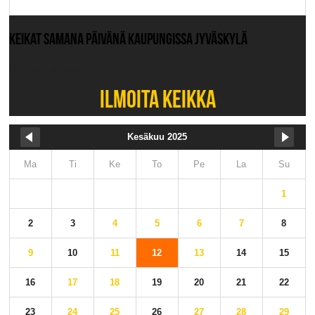
KEIKAT SAMANA PÄIVÄNÄ KAUPUNGISSA JYVÄSKYLÄ
Ei muita keikkoja.
ILMOITA KEIKKA
Kesäkuu 2025
Ma
Ti
Ke
To
Pe
La
Su
1
2
3
4
5
6
7
8
9
10
11
12
13
14
15
16
17
18
19
20
21
22
23
24
25
26
27
28
29