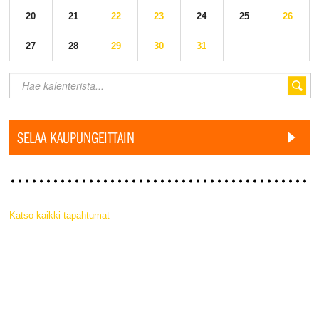
20
21
22
23
24
25
26
27
28
29
30
31
SELAA KAUPUNGEITTAIN
Katso kaikki tapahtumat