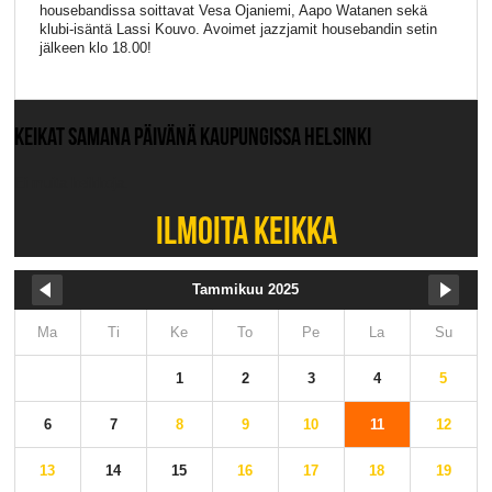
housebandissa soittavat Vesa Ojaniemi, Aapo Watanen sekä
klubi-isäntä Lassi Kouvo. Avoimet jazzjamit housebandin setin
jälkeen klo 18.00!
KEIKAT SAMANA PÄIVÄNÄ KAUPUNGISSA HELSINKI
Ei muita keikkoja.
ILMOITA KEIKKA
Tammikuu 2025
Ma
Ti
Ke
To
Pe
La
Su
1
2
3
4
5
6
7
8
9
10
11
12
13
14
15
16
17
18
19