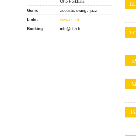
Otto Porkkala
12.
Genre
acoustic swing / jazz
Linkit
www.dch.fi
Booking
info@dch.fi
10.
5.
6.
15