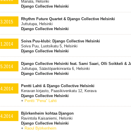
Manala, Helsinki
Django Collective Helsinki
Rhythm Future Quartet & Django Collective Helsinki
.3.2015
Juttutupa, Helsinki
Django Collective Helsinki
Soiva Puu-klubi: Django Collective Helsinki
11.2014
Soiva Puu, Luotsikatu 5, Helsinki
Django Collective Helsinki
Django Collective Helsinki feat. Sami Saari, Olli Soikkeli &
.5.2014
Juttutupa, Säästöpankinranta 6, Helsinki
Django Collective Helsinki
Pentti Lahti & Django Collective Helsinki
.4.2014
Keravan kirjasto, Paasikivenkatu 12, Kerava
Django Collective Helsinki
+
Pentti "Pena" Lahti
Björkenheim kohtaa Djangon
.4.2014
Ravintola Kaisaniemi, Helsinki
Django Collective Helsinki
+
Raoul Björkenheim