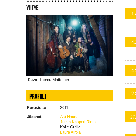
YHTYE
1.
4.
4.
Kuva: Teemu Mattsson
2.
PROFIILI
Perustettu
2011
27
Jäsenet
Aki Hauru
Juuso Kasperi Rinta
Kalle Outila
Laura Airola