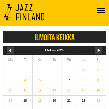
Menu
ILMOITA KEIKKA
Elokuu 2026
Ma
Ti
Ke
To
Pe
La
Su
1
2
3
4
5
6
7
8
9
10
11
12
13
14
15
16
17
18
19
20
21
22
23