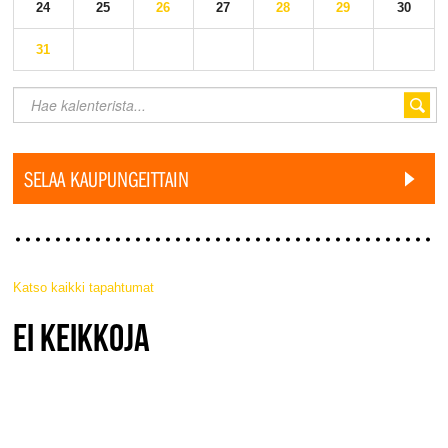
24
25
26
27
28
29
30
31
SELAA KAUPUNGEITTAIN
Katso kaikki tapahtumat
JAZZ FINLAND LIVE
EI KEIKKOJA