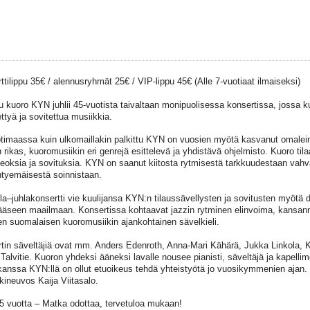
ttilippu 35€ / alennusryhmät 25€ / VIP-lippu 45€ (Alle 7-vuotiaat ilmaiseksi)
tu kuoro KYN juhlii 45-vuotista taivaltaan monipuolisessa konsertissa, jossa k
ttyä ja sovitettua musiikkia.
otimaassa kuin ulkomaillakin palkittu KYN on vuosien myötä kasvanut omalei
n rikas, kuoromusiikin eri genrejä esittelevä ja yhdistävä ohjelmisto. Kuoro tila
teoksia ja sovituksia. KYN on saanut kiitosta rytmisestä tarkkuudestaan vahv
htyemäisestä soinnistaan.
la–juhlakonsertti vie kuulijansa KYN:n tilaussävellysten ja sovitusten myötä 
ääseen maailmaan. Konsertissa kohtaavat jazzin rytminen elinvoima, kansanm
en suomalaisen kuoromusiikin ajankohtainen sävelkieli.
tin säveltäjiä ovat mm. Anders Edenroth, Anna-Mari Kähärä, Jukka Linkola, K
 Talvitie. Kuoron yhdeksi ääneksi lavalle nousee pianisti, säveltäjä ja kapellim
kanssa KYN:llä on ollut etuoikeus tehdä yhteistyötä jo vuosikymmenien ajan. 
kineuvos Kaija Viitasalo.
 vuotta – Matka odottaa, tervetuloa mukaan!