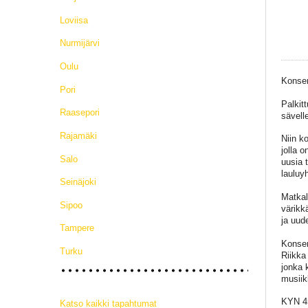
Loviisa
Nurmijärvi
Oulu
Konser
Pori
Palkit
Raasepori
sävelle
Rajamäki
Niin k
jolla o
Salo
uusia 
lauluy
Seinäjoki
Matkal
Sipoo
värikk
ja uud
Tampere
Konser
Turku
Riikka
jonka 
musiik
KYN 45
Katso kaikki tapahtumat