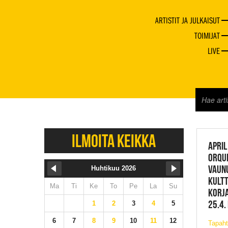
ARTISTIT JA JULKAISUT
TOIMIJAT
LIVE
JAZZ 
ILMOITA KEIKKA
APRIL
ORQU
VAUNU
Huhtikuu 2026
KULT
Ma
Ti
Ke
To
Pe
La
Su
KORJA
25.4.
1
2
3
4
5
6
7
8
9
10
11
12
Tapah