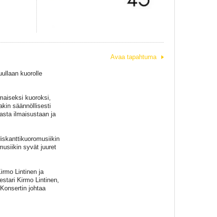
Avaa tapahtuma
uullaan kuorolle
maiseksi kuoroksi,
akin säännöllisesti
asta ilmaisustaan ja
diskanttikuoromusiikin
usiikin syvät juuret
irmo Lintinen ja
estari Kirmo Lintinen,
Konsertin johtaa