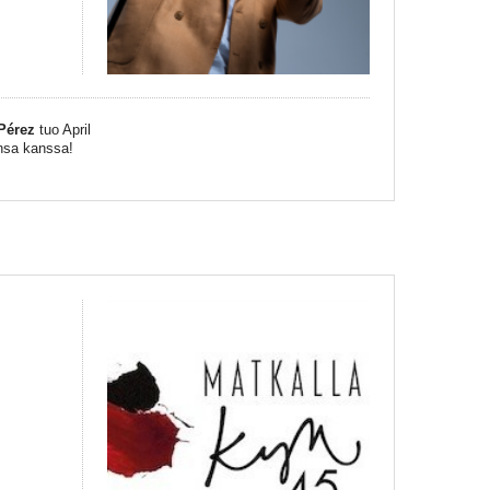
Pérez
tuo April
insa kanssa!