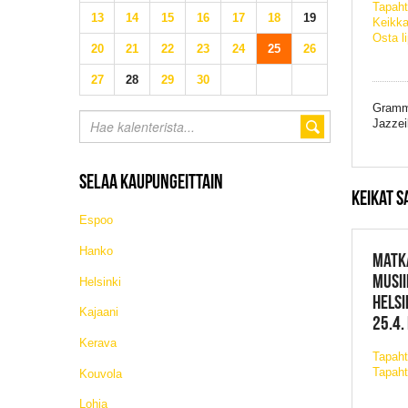
Tapaht
13
14
15
16
17
18
19
Keikka
Osta l
20
21
22
23
24
25
26
27
28
29
30
Grammy
Jazzei
SELAA KAUPUNGEITTAIN
KEIKAT S
Espoo
Hanko
MATK
MUSII
Helsinki
HELSI
Kajaani
25.4.
Kerava
Tapah
Tapaht
Kouvola
Lohja