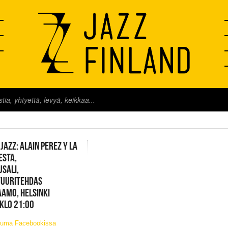
FINLAND LIVE
 JAZZ: ALAIN PEREZ Y LA
ESTA,
SALI,
TUURITEHDAS
AMO, HELSINKI
 KLO 21:00
tuma Facebookissa