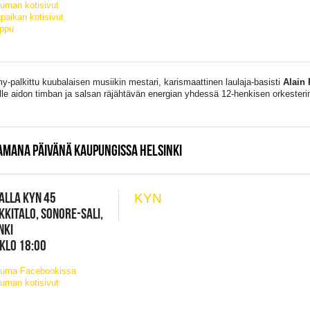
uman kotisivut
paikan kotisivut
ippu
-palkittu kuubalaisen musiikin mestari, karismaattinen laulaja-basisti
Alain 
lle aidon timban ja salsan räjähtävän energian yhdessä 12-henkisen orkester
AMANA PÄIVÄNÄ KAUPUNGISSA HELSINKI
ALLA KYN 45
KYN
KKITALO, SONORE-SALI,
NKI
 KLO 18:00
tuma Facebookissa
uman kotisivut