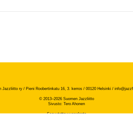
Jazzliitto ry / Pieni Roobertinkatu 16, 3. kerros / 00120 Helsinki /
info@jazzfi
© 2013–2026 Suomen Jazzliitto
Sivusto
:
Tero Ahonen
Saavutettavuusseloste