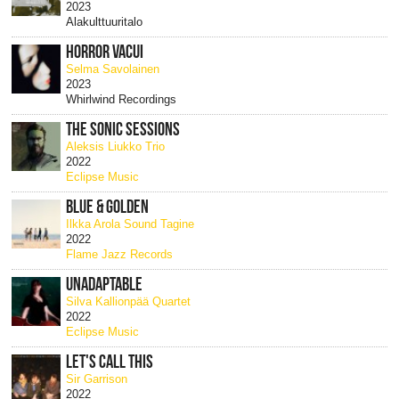
2023
Alakulttuuritalo
HORROR VACUI
Selma Savolainen
2023
Whirlwind Recordings
THE SONIC SESSIONS
Aleksis Liukko Trio
2022
Eclipse Music
BLUE & GOLDEN
Ilkka Arola Sound Tagine
2022
Flame Jazz Records
UNADAPTABLE
Silva Kallionpää Quartet
2022
Eclipse Music
LET'S CALL THIS
Sir Garrison
2022