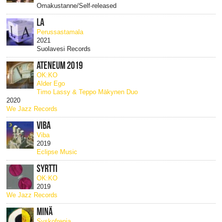
Omakustanne/Self-released
LA
Perussastamala
2021
Suolavesi Records
ATENEUM 2019
OK:KO
Alder Ego
Timo Lassy & Teppo Mäkynen Duo
2020
We Jazz Records
VIBA
Viba
2019
Eclipse Music
SYRTTI
OK:KO
2019
We Jazz Records
MINÄ
Syskofrenia