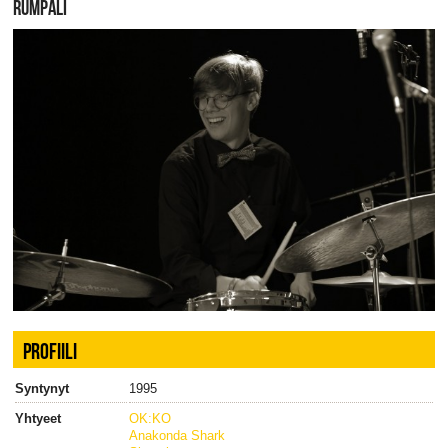
RUMPALI
PROFIILI
Syntynyt
1995
Yhtyeet
OK:KO
Anakonda Shark