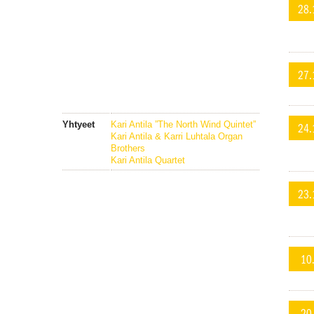
28.
27.
Yhtyeet
Kari Antila ”The North Wind Quintet”
24.
Kari Antila & Karri Luhtala Organ
Brothers
Kari Antila Quartet
23.
10
20