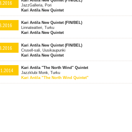
Kari Antila New Quintet (FIN/BEL)
3.2016
JazzGalleria, Pori
Kari Antila New Quintet
Kari Antila New Quintet (FIN/BEL)
3.2016
Linnateatteri, Turku
Kari Antila New Quintet
Kari Antila New Quintet (FIN/BEL)
3.2016
Crusell-sali, Uusikaupunki
Kari Antila New Quintet
Kari Antila "The North Wind" Quintet
.1.2014
Jazzklubi Monk, Turku
Kari Antila ”The North Wind Quintet”