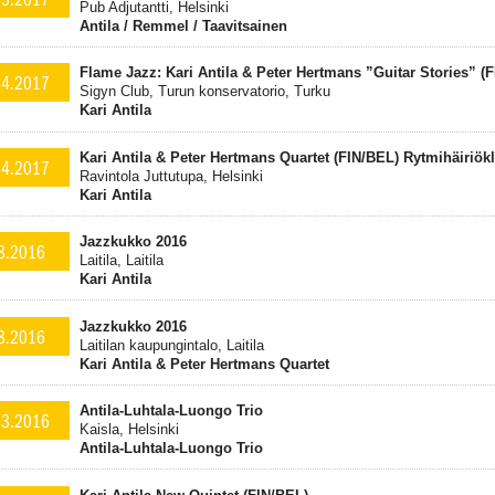
Pub Adjutantti, Helsinki
Antila / Remmel / Taavitsainen
Flame Jazz: Kari Antila & Peter Hertmans ”Guitar Stories” (F
.4.2017
Sigyn Club, Turun konservatorio, Turku
Kari Antila
Kari Antila & Peter Hertmans Quartet (FIN/BEL) Rytmihäiriökl
.4.2017
Ravintola Juttutupa, Helsinki
Kari Antila
Jazzkukko 2016
8.2016
Laitila, Laitila
Kari Antila
Jazzkukko 2016
8.2016
Laitilan kaupungintalo, Laitila
Kari Antila & Peter Hertmans Quartet
Antila-Luhtala-Luongo Trio
.3.2016
Kaisla, Helsinki
Antila-Luhtala-Luongo Trio