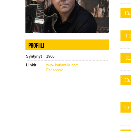
13.
1.
PROFIILI
Syntynyt
1966
31
Linkit
www.kariantila.com
Facebook
30.
29.