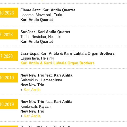
Flame Jazz: Kari Antila Quartet
10.2023
Logomo, Move-sali, Turku
Kari Antila Quartet
SunJazz: Kari Antila Quartet
10.2023
Tenho Restobar, Helsinki
Kari Antila Quartet
Jazz-Espa: Kari Antila & Karri Luhtala Organ Brothers
.7.2020
Espan lava, Helsinki
Kari Antila & Karri Luhtala Organ Brothers
New New Trio feat. Kari Antila
10.2019
Suistoklubi, Hämeenlinna
New New Trio
+
Kari Antila
New New Trio feat. Kari Antila
10.2019
Kouta-sali, Kajaani
New New Trio
+
Kari Antila