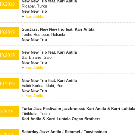
New New Trio feat. Kari Antila
10.2019
Ricabar, Turku
New New Trio
+
Kari Antila
SunJazz: New New trio feat. Kari Antila
10.2019
Tenho Restobar, Helsinki
New New Trio
New New Trio feat. Kari Antila
10.2019
Bar Bizarre, Salo
New New Trio
+
Kari Antila
New New Trio feat. Kari Antila
10.2019
Validi Karkia -klubi, Pori
New New Trio
+
Kari Antila
Turku Jazz Festivalin jazzbrunssi: Kari Antila & Karri Luhta
.3.2019
Tiirikkala, Turku
Kari Antila & Karri Luhtala Organ Brothers
Saturday Jazz: Antila / Remmel / Taavitsainen
.5.2017