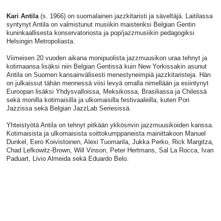
Kari Antila
(s. 1966) on suomalainen jazzkitaristi ja säveltäjä. Laitilassa
syntynyt Antila on valmistunut musiikin maisteriksi Belgian Gentin
kuninkaallisesta konservatoriosta ja pop/jazzmusiikin pedagogiksi
Helsingin Metropoliasta.
Viimeisen 20 vuoden aikana monipuolista jazzmuusikon uraa tehnyt ja
kotimaansa lisäksi niin Belgian Gentissä kuin New Yorkissakin asunut
Antila on Suomen kansainvälisesti menestyneimpiä jazzkitaristeja. Hän
on julkaissut tähän mennessä viisi levyä omalla nimellään ja esiintynyt
Euroopan lisäksi Yhdysvalloissa, Meksikossa, Brasiliassa ja Chilessä
sekä monilla kotimaisilla ja ulkomaisilla festivaaleilla, kuten Pori
Jazzissa sekä Belgian JazzLab Seriesissä.
Yhteistyötä Antila on tehnyt pitkään ykkösrivin jazzmuusikoiden kanssa.
Kotimaisista ja ulkomaisista soittokumppaneista mainittakoon Manuel
Dunkel, Eero Koivistoinen, Alexi Tuomarila, Jukka Perko, Rick Margitza,
Chad Lefkowitz-Brown, Will Vinson, Peter Hertmans, Sal La Rocca, Ivan
Paduart, Livio Almeida sekä Eduardo Belo.