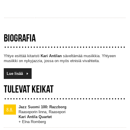
BIOGRAFIA
Yhtye esittää kitaristi
Kari Antilan
säveltämää musiikkia. Yhtyeen
musiikki on nykyjazzia, jossa on myös etnisiä vivahteita.
Lue lisää
TULEVAT KEIKAT
Jazz Suomi 100: Razzborg
8.8.
Raaseporin linna, Raasepori
Kari Antila Quartet
+ Elna Romberg