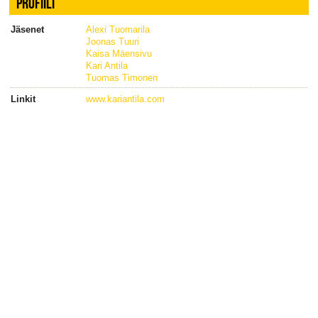
PROFIILI
Jäsenet
Alexi Tuomarila
Joonas Tuuri
Kaisa Mäensivu
Kari Antila
Tuomas Timonen
Linkit
www.kariantila.com