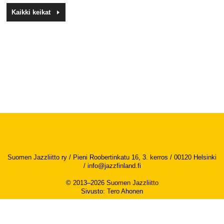
Kaikki keikat
Suomen Jazzliitto ry / Pieni Roobertinkatu 16, 3. kerros / 00120 Helsinki
/
info@jazzfinland.fi
© 2013–2026 Suomen Jazzliitto
Sivusto
:
Tero Ahonen
Saavutettavuusseloste