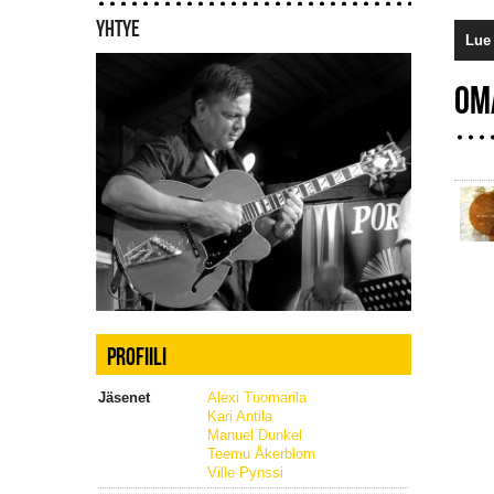
YHTYE
Lue 
OM
PROFIILI
Jäsenet
Alexi Tuomarila
Kari Antila
Manuel Dunkel
Teemu Åkerblom
Ville Pynssi