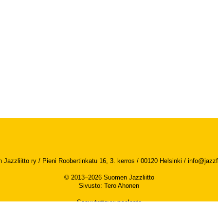
Jazzliitto ry / Pieni Roobertinkatu 16, 3. kerros / 00120 Helsinki /
info@jazzfi
© 2013–2026 Suomen Jazzliitto
Sivusto
:
Tero Ahonen
Saavutettavuusseloste