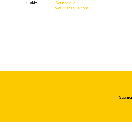
Linkit
Soundcloud
www.kariantila.com
Suomen 