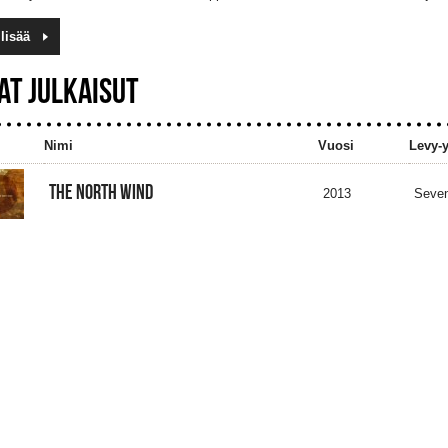
lisää
AT JULKAISUT
Nimi
Vuosi
Levy-y
THE NORTH WIND
2013
Seven