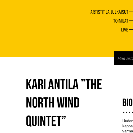
ARTISTIT JA JULKAISUT
TOIMIJAT
LIVE
KARI ANTILA ”THE
NORTH WIND
BI
QUINTET”
Uuden 
kappal
varmas