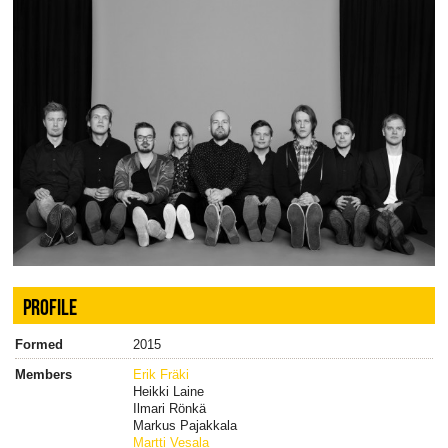
PROFILE
Formed
2015
Members
Erik Fräki
Heikki Laine
Ilmari Rönkä
Markus Pajakkala
Martti Vesala