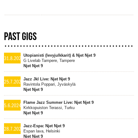
PAST GIGS
Utopianisti (levyjulkkarit) & Njet Njet 9
31.8.2024
G Livelab Tampere, Tampere
Njet Njet 9
Jazz Jkl Live: Njet Njet 9
25.7.2024
Ravintola Poppari, Jyväskylä
Njet Njet 9
Flame Jazz Summer Live: Njet Njet 9
5.6.2024
Kirkkopuiston Terassi, Turku
Njet Njet 9
Jazz-Espa: Njet Njet 9
28.7.2020
Espan lava, Helsinki
Njet Njet 9