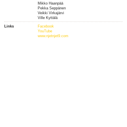
Mikko Haanpää
Pekka Seppänen
Veikki Virkajärvi
Ville Kyttälä
Links
Facebook
YouTube
www.njetnjet9.com