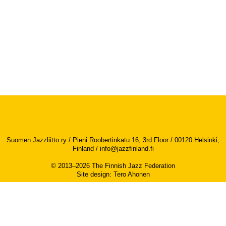
Suomen Jazzliitto ry / Pieni Roobertinkatu 16, 3rd Floor / 00120 Helsinki,
Finland /
info@jazzfinland.fi
© 2013–2026 The Finnish Jazz Federation
Site design
:
Tero Ahonen
Accessibility report