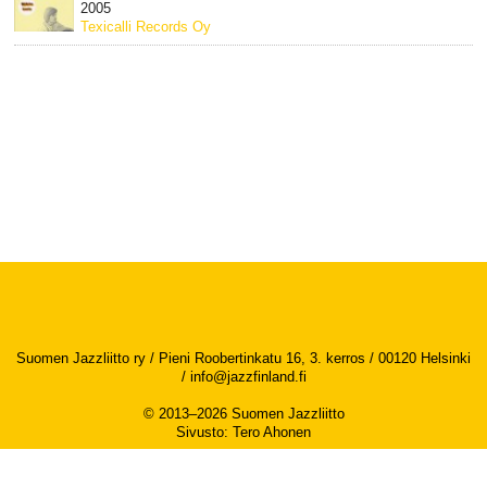
2005
Texicalli Records Oy
Suomen Jazzliitto ry / Pieni Roobertinkatu 16, 3. kerros / 00120 Helsinki
/
info@jazzfinland.fi
© 2013–2026 Suomen Jazzliitto
Sivusto
:
Tero Ahonen
Saavutettavuusseloste