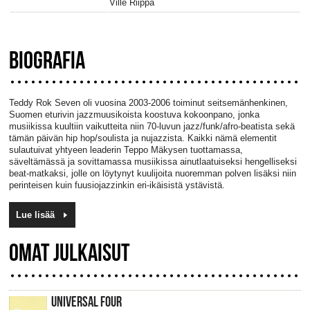
Ville Riippa
BIOGRAFIA
Teddy Rok Seven oli vuosina 2003-2006 toiminut seitsemänhenkinen,
Suomen eturivin jazzmuusikoista koostuva kokoonpano, jonka
musiikissa kuultiin vaikutteita niin 70-luvun jazz/funk/afro-beatista sekä
tämän päivän hip hop/soulista ja nujazzista. Kaikki nämä elementit
sulautuivat yhtyeen leaderin Teppo Mäkysen tuottamassa,
säveltämässä ja sovittamassa musiikissa ainutlaatuiseksi hengelliseksi
beat-matkaksi, jolle on löytynyt kuulijoita nuoremman polven lisäksi niin
perinteisen kuin fuusiojazzinkin eri-ikäisistä ystävistä.
Lue lisää
OMAT JULKAISUT
UNIVERSAL FOUR