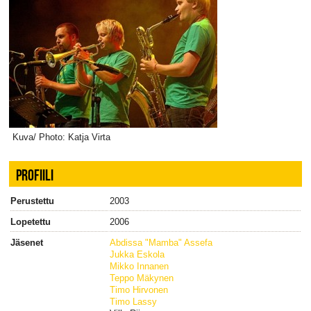
Kuva/ Photo: Katja Virta
PROFIILI
Perustettu
2003
Lopetettu
2006
Jäsenet
Abdissa "Mamba" Assefa
Jukka Eskola
Mikko Innanen
Teppo Mäkynen
Timo Hirvonen
Timo Lassy