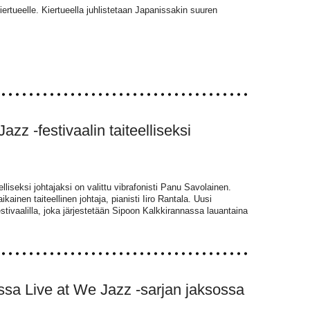
rtueelle. Kiertueella juhlistetaan Japanissakin suuren
zz -festivaalin taiteelliseksi
lliseksi johtajaksi on valittu vibrafonisti Panu Savolainen.
kainen taiteellinen johtaja, pianisti Iiro Rantala. Uusi
estivaalilla, joka järjestetään Sipoon Kalkkirannassa lauantaina
sa Live at We Jazz -sarjan jaksossa