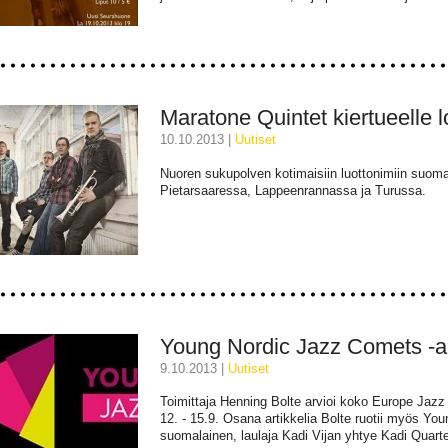
Maratone Quintet kiertueelle
10.10.2013 |
uutiset
Nuoren sukupolven kotimaisiin luottonimiin suoma
Pietarsaaressa, Lappeenrannassa ja Turussa.
Young Nordic Jazz Comets -ar
9.10.2013 |
uutiset
Toimittaja Henning Bolte arvioi koko Europe Jaz
12. - 15.9. Osana artikkelia Bolte ruotii myös Yo
suomalainen, laulaja Kadi Vijan yhtye Kadi Quarte