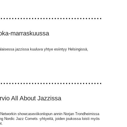
 loka-marraskuussa
laisessa jazzissa kuuluva yhtye esiintyy Helsingissä,
vio All About Jazzissa
z Networkin showcaseviikonlopun annin Norjan Trondheimissa
ung Nordic Jazz Comets -yhtyeitä, joiden joukossa loisti myös
t.