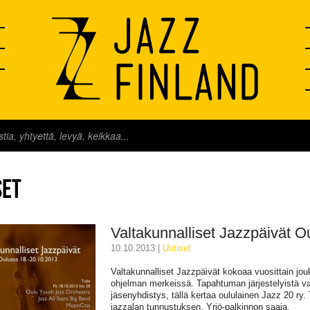
SET
Valtakunnalliset Jazzpäivät O
10.10.2013 |
uutiset
Valtakunnalliset Jazzpäivät kokoaa vuosittain jou
ohjelman merkeissä. Tapahtuman järjestelyistä va
jäsenyhdistys, tällä kertaa oululainen Jazz 20 
jazzalan tunnustuksen, Yrjö-palkinnon saaja.