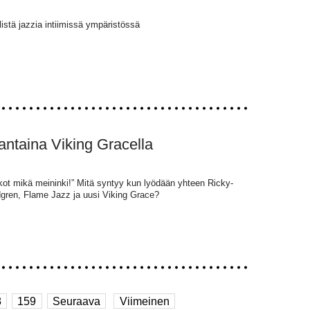
istä jazzia intiimissä ympäristössä
uantaina Viking Gracella
iskot mikä meininki!” Mitä syntyy kun lyödään yhteen Ricky-
ren, Flame Jazz ja uusi Viking Grace?
8
159
Seuraava
Viimeinen