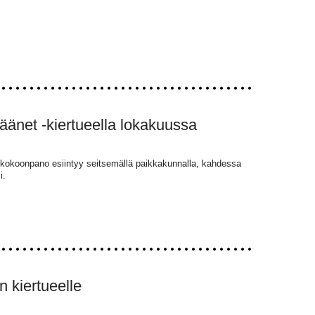
änet -kiertueella lokakuussa
iskokoonpano esiintyy seitsemällä paikkakunnalla, kahdessa
i.
n kiertueelle