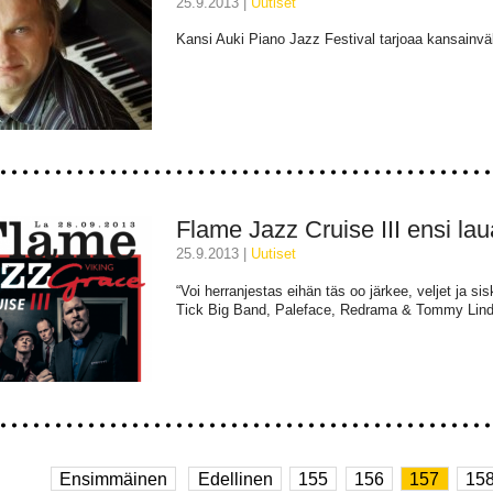
25.9.2013 |
uutiset
Kansi Auki Piano Jazz Festival tarjoaa kansainväl
Flame Jazz Cruise III ensi la
25.9.2013 |
uutiset
“Voi herranjestas eihän täs oo järkee, veljet ja s
Tick Big Band, Paleface, Redrama & Tommy Lindg
Ensimmäinen
Edellinen
155
156
157
15