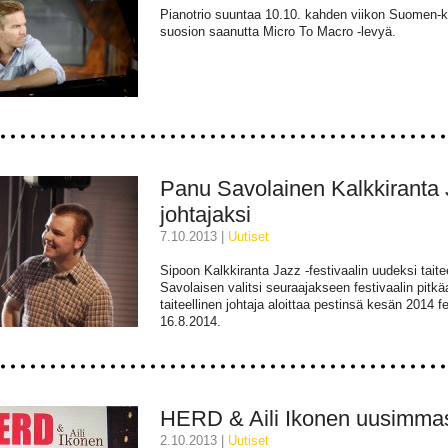
Pianotrio suuntaa 10.10. kahden viikon Suomen-kie
suosion saanutta Micro To Macro -levyä.
Panu Savolainen Kalkkiranta Ja
johtajaksi
7.10.2013 |
uutiset
Sipoon Kalkkiranta Jazz -festivaalin uudeksi taitee
Savolaisen valitsi seuraajakseen festivaalin pitkäai
taiteellinen johtaja aloittaa pestinsä kesän 2014 f
16.8.2014.
HERD & Aili Ikonen uusimmas
2.10.2013 |
uutiset