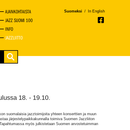
AJANKOHTAISTA
Suomeksi
/
In English
JAZZ SUOMI 100
INFO
JAZZLIITTO
ulussa 18. - 19.10.
kon suomalaisia jazztoimijoita yhteen konserttien ja muun
staa järjestelypaikkakunnalla toimiva Suomen Jazzliiton
ry. Tapahtumassa myös julkistetaan Suomen arvostetuimman