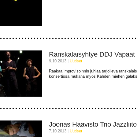
Ranskalaisyhtye DDJ Vapaat ä
9.10.2013 |
uutiset
Raakaa improvisoinnin juhlaa tarjoileva ranskala
konsertissa mukana myös Kahden miehen galaks
Joonas Haavisto Trio Jazzliito
7.10.2013 |
uutiset