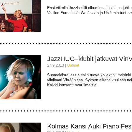
Ensi viikolla Jazzbasilli-albuminsa julkaisua ju
Vallilan Eurantiellä. We Jazzin ja Unifilmin tuot
JazzHUG–klubit jatkuvat VinV
27.9.2013 |
uutiset
Suomalaista jazzia esiin tuova kollektiivi Helsi
viinibaari Vin-Vinissä. Syksyn aikana kuullaan n
Kaikki konsertit ovat ilmaisia.
Kolmas Kansi Auki Piano Festi