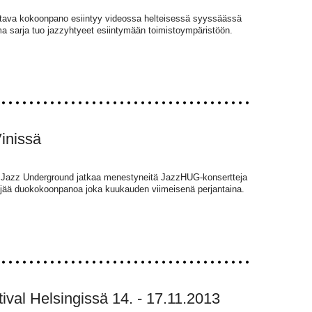
hlistava kokoonpano esiintyy videossa helteisessä syyssäässä
tama sarja tuo jazzyhtyeet esiintymään toimistoympäristöön.
inissä
nki Jazz Underground jatkaa menestyneitä JazzHUG-konsertteja
eljää duokokoonpanoa joka kuukauden viimeisenä perjantaina.
val Helsingissä 14. - 17.11.2013