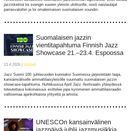
jazziskelmä toi svengin suuren yleisön ulottuville, nosti naislaulajat
parrasvaloihin ja loi omaleimaisen suomalaisen soundin.
Suomalaisen jazzin
vientitapahtuma Finnish Jazz
Showcase 21.–23.4. Espoossa
13.4.2026 |
uutiset
Jazz Suomi 100 -juhlavuoden kunniaksi Suomessa järjestetään laaja,
kansainväliselle ammattilaisyleisölle suunnattu suomalaisen jazzin
showcase-tapahtuma. Huhtikuussa April Jazz -festivaalin yhteydessä
toteutettava kokonaisuus esittelee jopa kymmenen ammattilaisraadin
valitsemaa ajankohtaista yhtyettä ja artistia.
UNESCOn kansainvälinen
jazzpäivä juhlii jazzmusiikkia