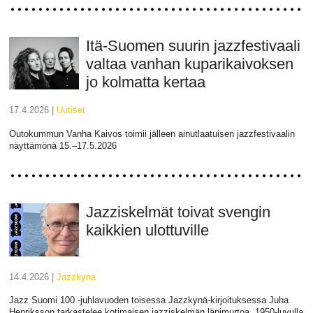
Itä-Suomen suurin jazzfestivaali
valtaa vanhan kuparikaivoksen
jo kolmatta kertaa
17.4.2026 |
uutiset
Outokummun Vanha Kaivos toimii jälleen ainutlaatuisen jazzfestivaalin
näyttämönä 15.–17.5.2026
Jazziskelmät toivat svengin
kaikkien ulottuville
14.4.2026 |
jazzkyna
Jazz Suomi 100 -juhlavuoden toisessa Jazzkynä-kirjoituksessa Juha
Henriksson tarkastelee kotimaisen jazziskelmän läpimurtoa. 1950-luvulla