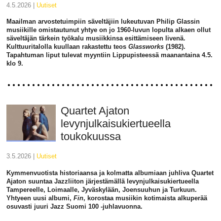
4.5.2026 |
uutiset
Maailman arvostetuimpiin säveltäjiin lukeutuvan Philip Glassin
musiikille omistautunut yhtye on jo 1960-luvun lopulta alkaen ollut
säveltäjän tärkein työkalu musiikkinsa esittämiseen livenä.
Kulttuuritalolla kuullaan rakastettu teos
Glassworks
(1982).
Tapahtuman liput tulevat myyntiin Lippupisteessä maanantaina 4.5.
klo 9.
Quartet Ajaton
levynjulkaisukiertueella
toukokuussa
3.5.2026 |
uutiset
Kymmenvuotista historiaansa ja kolmatta albumiaan juhliva Quartet
Ajaton suuntaa Jazzliiton järjestämällä levynjulkaisukiertueella
Tampereelle, Loimaalle, Jyväskylään, Joensuuhun ja Turkuun.
Yhtyeen uusi albumi,
Fin
, korostaa musiikin kotimaista alkuperää
osuvasti juuri Jazz Suomi 100 -juhlavuonna.