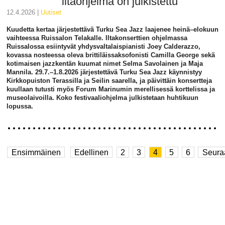
iltaohjelma on julkistettu
12.4.2026 |
uutiset
Kuudetta kertaa järjestettävä Turku Sea Jazz laajenee heinä–elokuun
vaihteessa Ruissalon Telakalle. Iltakonserttien ohjelmassa
Ruissalossa esiintyvät yhdysvaltalaispianisti Joey Calderazzo,
kovassa nosteessa oleva brittiläissaksofonisti Camilla George sekä
kotimaisen jazzkentän kuumat nimet Selma Savolainen ja Maja
Mannila. 29.7.–1.8.2026 järjestettävä Turku Sea Jazz käynnistyy
Kirkkopuiston Terassilla ja Seilin saarella, ja päivittäin konsertteja
kuullaan tutusti myös Forum Marinumin merellisessä korttelissa ja
museolaivoilla. Koko festivaaliohjelma julkistetaan huhtikuun
lopussa.
Ensimmäinen
Edellinen
2
3
4
5
6
Seura