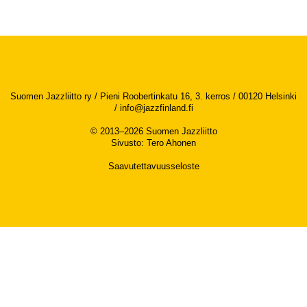
Suomen Jazzliitto ry / Pieni Roobertinkatu 16, 3. kerros / 00120 Helsinki
/
info@jazzfinland.fi
© 2013–2026 Suomen Jazzliitto
Sivusto
:
Tero Ahonen
Saavutettavuusseloste