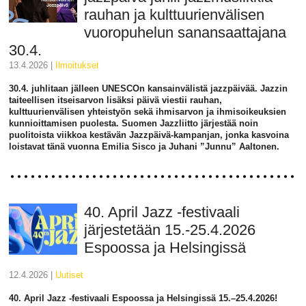
rauhan ja kulttuurienvälisen
vuoropuhelun sanansaattajana
30.4.
13.4.2026 |
ilmoitukset
30.4. juhlitaan jälleen UNESCOn kansainvälistä jazzpäivää. Jazzin
taiteellisen itseisarvon lisäksi päivä viestii rauhan,
kulttuurienvälisen yhteistyön sekä ihmisarvon ja ihmisoikeuksien
kunnioittamisen puolesta. Suomen Jazzliitto järjestää noin
puolitoista viikkoa kestävän Jazzpäivä-kampanjan, jonka kasvoina
loistavat tänä vuonna Emilia Sisco ja Juhani ”Junnu” Aaltonen.
40. April Jazz -festivaali
järjestetään 15.-25.4.2026
Espoossa ja Helsingissä
12.4.2026 |
uutiset
40. April Jazz -festivaali Espoossa ja Helsingissä 15.–25.4.2026!