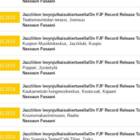
Nassaun Fasaani
Jazzliiton levynjulkaisukiertueella/On FJF Record Release 
10.2014
Teatteriravintolan terassi, Joensuu
Nassaun Fasaani
Jazzliiton levynjulkaisukiertueella/On FJF Record Release 
10.2014
Kuopion Musiikkikeskus, Jazzklubi, Kuopio
Nassaun Fasaani
Jazzliiton levynjulkaisukiertueella/On FJF Record Release 
10.2014
Poppari, Jyväskylä
Nassaun Fasaani
Jazzliiton levynjulkaisukiertueella/On FJF Record Release 
10.2014
Kaukametsän kongressikeskus, Kouta-sali, Kajaani
Nassaun Fasaani
Jazzliiton levynjulkaisukiertueella/On FJF Record Release 
10.2014
Kruunumakasiinimuseo, Raahe
Nassaun Fasaani
Jazzliiton levynjulkaisukiertueella/On FJF Record Release 
10.2014
Åbo Svenska Teater/Café Tiljan, Turku