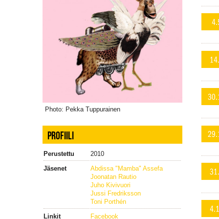
4.
14
30.
Photo: Pekka Tuppurainen
29.
PROFIILI
Perustettu
2010
Jäsenet
Abdissa "Mamba" Assefa
31
Joonatan Rautio
Juho Kivivuori
Jussi Fredriksson
Toni Porthén
4.
Linkit
Facebook