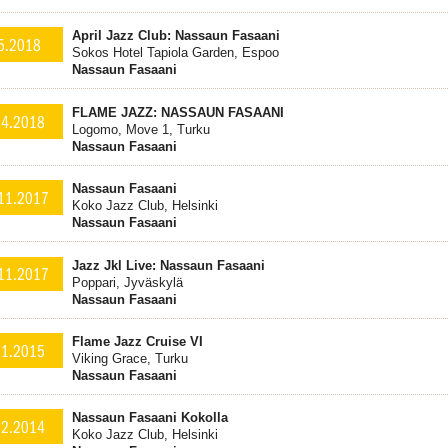
April Jazz Club: Nassaun Fasaani
5.2018
Sokos Hotel Tapiola Garden, Espoo
Nassaun Fasaani
FLAME JAZZ: NASSAUN FASAANI
.4.2018
Logomo, Move 1, Turku
Nassaun Fasaani
Nassaun Fasaani
11.2017
Koko Jazz Club, Helsinki
Nassaun Fasaani
Jazz Jkl Live: Nassaun Fasaani
11.2017
Poppari, Jyväskylä
Nassaun Fasaani
Flame Jazz Cruise VI
.1.2015
Viking Grace, Turku
Nassaun Fasaani
Nassaun Fasaani Kokolla
12.2014
Koko Jazz Club, Helsinki