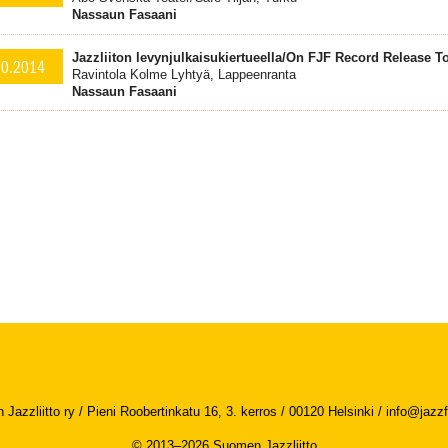
Nassaun Fasaani
Jazzliiton levynjulkaisukiertueella/On FJF Record Release 
10.2014
Ravintola Kolme Lyhtyä, Lappeenranta
Nassaun Fasaani
Jazzliitto ry / Pieni Roobertinkatu 16, 3. kerros / 00120 Helsinki /
info@jazzfi
© 2013–2026 Suomen Jazzliitto