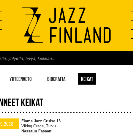
YHTEENVETO
BIOGRAFIA
KEIKAT
NNEET KEIKAT
Flame Jazz Cruise 13
.9.2018
Viking Grace, Turku
Nassaun Fasaani