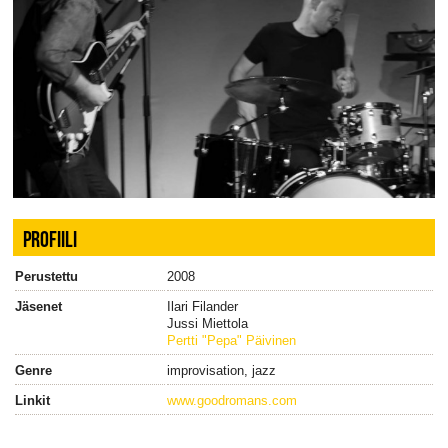
PROFIILI
Perustettu
2008
Jäsenet
Ilari Filander
Jussi Miettola
Pertti "Pepa" Päivinen
Genre
improvisation, jazz
Linkit
www.goodromans.com