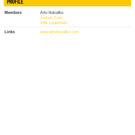
PROFILE
Members
Arto Ikävalko
Joonas Tuuri
Ville Luukkonen
Links
www.artoikavalko.com