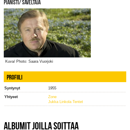
PIANISTI/ SÄVELTÄJÄ
Kuva/ Photo: Saara Vuorjoki
PROFIILI
Syntynyt
1955
Yhtyeet
Zone
Jukka Linkola Tentet
ALBUMIT JOILLA SOITTAA