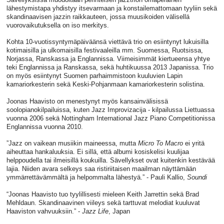
lähestymistapa yhdistyy itsevarmaan ja konstailemattomaan tyyliin sekä
skandinaavisen jazzin raikkauteen, jossa muusikoiden välisellä
vuorovaikutuksella on iso merkitys.
Kohta 10-vuotissyntymäpäiväänsä viettävä trio on esiintynyt lukuisilla
kotimaisilla ja ulkomaisilla festivaaleilla mm. Suomessa, Ruotsissa,
Norjassa, Ranskassa ja Englannissa. Viimeisimmät kiertueensa yhtye
teki Englannissa ja Ranskassa, sekä huhtikuussa 2013 Japanissa. Trio
on myös esiintynyt Suomen parhaimmistoon kuuluvien Lapin
kamariorkesterin sekä Keski-Pohjanmaan kamariorkesterin solistina.
Joonas Haavisto on menestynyt myös kansainvälisissä
soolopianokilpailuissa, kuten Jazz Improvizacija - kilpailussa Liettuassa
vuonna 2006 sekä Nottingham International Jazz Piano Competitionissa
Englannissa vuonna 2010.
”Jazz on vaikean musiikin maineessa, mutta
Micro To Macro
ei yritä
aiheuttaa hankaluuksia. Ei sillä, että albumi kosiskelisi kuulijaa
helppoudella tai ilmeisillä koukuilla. Sävellykset ovat kuitenkin kestävää
lajia. Niiden avara selkeys saa ristiriitaisen maailman näyttämään
ymmärrettävämmältä ja helpommalta lähestyä.” - Pauli Kallio,
Soundi
“Joonas Haavisto tuo tyylillisesti mieleen Keith Jarrettin sekä Brad
Mehldaun. Skandinaavinen viileys sekä tarttuvat melodiat kuuluvat
Haaviston vahvuuksiin.” -
Jazz Life
, Japan