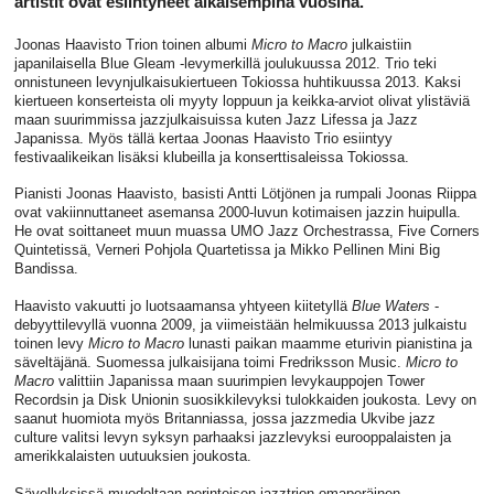
artistit ovat esiintyneet aikaisempina vuosina.
Joonas Haavisto Trion toinen albumi
Micro to Macro
julkaistiin
japanilaisella Blue Gleam -levymerkillä joulukuussa 2012. Trio teki
onnistuneen levynjulkaisukiertueen Tokiossa huhtikuussa 2013. Kaksi
kiertueen konserteista oli myyty loppuun ja keikka-arviot olivat ylistäviä
maan suurimmissa jazzjulkaisuissa kuten Jazz Lifessa ja Jazz
Japanissa. Myös tällä kertaa Joonas Haavisto Trio esiintyy
festivaalikeikan lisäksi klubeilla ja konserttisaleissa Tokiossa.
Pianisti Joonas Haavisto, basisti Antti Lötjönen ja rumpali Joonas Riippa
ovat vakiinnuttaneet asemansa 2000-luvun kotimaisen jazzin huipulla.
He ovat soittaneet muun muassa UMO Jazz Orchestrassa, Five Corners
Quintetissä, Verneri Pohjola Quartetissa ja Mikko Pellinen Mini Big
Bandissa.
Haavisto vakuutti jo luotsaamansa yhtyeen kiitetyllä
Blue Waters
-
debyyttilevyllä vuonna 2009, ja viimeistään helmikuussa 2013 julkaistu
toinen levy
Micro to Macro
lunasti paikan maamme eturivin pianistina ja
säveltäjänä. Suomessa julkaisijana toimi Fredriksson Music.
Micro to
Macro
valittiin Japanissa maan suurimpien levykauppojen Tower
Recordsin ja Disk Unionin suosikkilevyksi tulokkaiden joukosta. Levy on
saanut huomiota myös Britanniassa, jossa jazzmedia Ukvibe jazz
culture valitsi levyn syksyn parhaaksi jazzlevyksi eurooppalaisten ja
amerikkalaisten uutuuksien joukosta.
Sävellyksissä muodoltaan perinteisen jazztrion omaperäinen