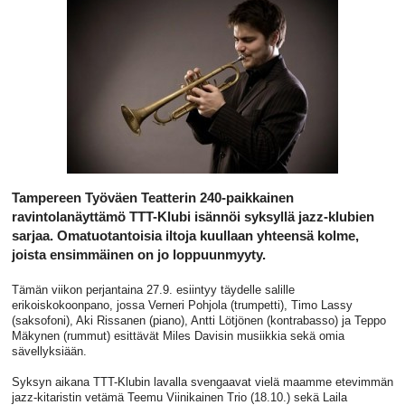
Tampereen Työväen Teatterin 240-paikkainen
ravintolanäyttämö TTT-Klubi isännöi syksyllä jazz-klubien
sarjaa. Omatuotantoisia iltoja kuullaan yhteensä kolme,
joista ensimmäinen on jo loppuunmyyty.
Tämän viikon perjantaina 27.9. esiintyy täydelle salille
erikoiskokoonpano, jossa Verneri Pohjola (trumpetti), Timo Lassy
(saksofoni), Aki Rissanen (piano), Antti Lötjönen (kontrabasso) ja Teppo
Mäkynen (rummut) esittävät Miles Davisin musiikkia sekä omia
sävellyksiään.
Syksyn aikana TTT-Klubin lavalla svengaavat vielä maamme etevimmän
jazz-kitaristin vetämä Teemu Viinikainen Trio (18.10.) sekä Laila