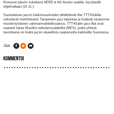
Kinnusen päiviin sukeltava HERD & Aili Ikonen uudella Jazzbasilli-
ohjelmallaan (15.11.).
Suomalaisen jazzin kärkimuusikoiden tähdittämät illat TTT-Klubilla
virkistävät merkittävästi Tampereen jazz-tarjontaa ja lisäävät seutumme
musiikinystävien valinnanmahdollisuuksia. TTT-Klubin jazz-illat ovat
saaneet tukea Musiikin edistämissäätiöltä (MES), jonka yhtenä
tavoitteena on lisätä jazzin alueellista saatavuutta kaikkialla Suomessa.
Jaa
KOMMENTOI