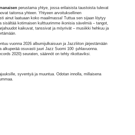
imanaisen
perustama yhtye, jossa erilaisista taustoista tulevat
ovat taitonsa yhteen. Yhtyeen arvoituksellinen
sti ainut laatuaan koko maailmassa! Tuttua sen sijaan löytyy
a sisältää kotimaisen kulttuurimme ikonisia sävelmiä – tangot,
rjahuudot kaikuvat, tanssivat ja möyrivät – musiikki hehkuu ja
iertämään.
pentuu vuonna 2026 albumijulkaisuun ja Jazzliiton järjestämään
ta alkuperää osuvasti juuri Jazz Suomi 100 -juhlavuonna.
cords 2020) seuraten, säännöt on tehty rikottaviksi.
aajuuksille, syventyä ja muuntua. Odotan innolla, millaisena
 summaa.