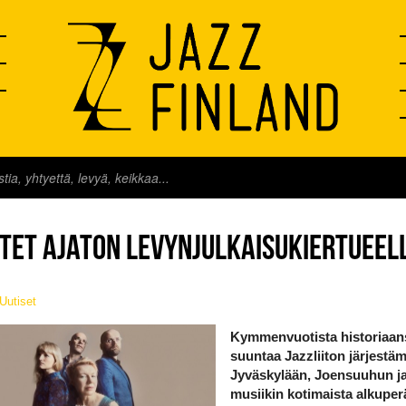
TET AJATON LEVYNJULKAISUKIERTUEEL
uutiset
Kymmenvuotista historiaans
suuntaa Jazzliiton järjestäm
Jyväskylään, Joensuuhun ja
musiikin kotimaista alkuper