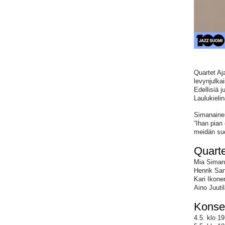
Quartet Aj
levynjulka
Edellisiä j
Laulukieli
Simanainen
“Ihan pian 
meidän suo
Quarte
Mia Simana
Henrik Sa
Kari Ikone
Aino Juutil
Konser
4.5. klo 1