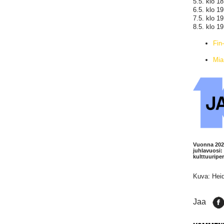
5.5. klo 1
6.5. klo 1
7.5. klo 1
8.5. klo 1
Fin
Mia
Vuonna 2026
juhlavuosi: 
kulttuuripe
Kuva: Heid
Jaa