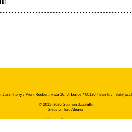
TOI
Jazzliitto ry / Pieni Roobertinkatu 16, 3. kerros / 00120 Helsinki /
info@jazzfi
© 2013–2026 Suomen Jazzliitto
Sivusto
:
Tero Ahonen
Saavutettavuusseloste