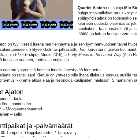
Quartet Ajaton
on laulaja
Mia S
huippuinnovatiiviset muusikot pun
soitinyhdistelmä on todennäköise
kvartetin uudesta ohjelmasta, jok
sibeliukset, kansansävelmät ja ka
jäätää, ja laittaa kuulijan veren k
aton on tyylillisesti itsenäinen tiennäyttäjä ja sen kymmenvuotinen taival hui
isukiertueeseen. Yhtyeen kolmas pitkäsoitto,
Fin
, korostaa musiikin kotimais
ulkaisuja
Elixir
(Eclipse Music 2016) ja
Early Music in the Latest Way
(Alba Re
nä kuullaan suomea, ruotsia ja englantia.
 odottaa yhtyeensä kanssa innolla lähestyvää kiertuetta:
elämä on raiteillaan! Kiertue on yhtyesoitolle ihana tilaisuus kasvaa uusille t
mi-musiikkimme alkaa elää ja resonoida kuulijoiden mielissä”, Simanainen
t Ajaton
inen – laulu
ndås – bandoneón
n – Moog-syntetisaattori
ainen – sello
ttipaikat ja -päivämäärät
9.00 Tampere, Ylioppilasteatteri / Tamjazz ry