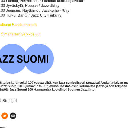
8.00 Loimaa, Heimolinna / Loimaan kulttuuripalvelut
9.00 Jyväskylä, Poppari / Jazz Jkl ry
9.00 Joensuu, Näyttämö / Jazzkerho -76 ry
9.00 Turku, Bar Ö / Jazz City Turku ry
-albumi Bandcampissä
 Simanaisen verkkosivut
 tulee kuluneeksi 100 vuotta siitä, kun jazz symbolisesti rantautui Andania-laivan m
Jazz Suomi 100 -juhlavuosi. Juhlavuosi nostaa esiin kotimaista jazzia ja sen tekijöitä
rintöä. Jazz Suomi 100 -kampanjaa koordinoi Suomen Jazzliitto.
i Strengell