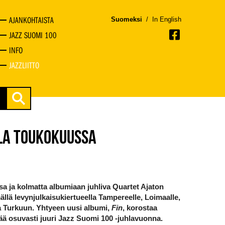
AJANKOHTAISTA
Suomeksi
/
In English
JAZZ SUOMI 100
INFO
JAZZLIITTO
LA TOUKOKUUSSA
a ja kolmatta albumiaan juhliva Quartet Ajaton
ällä levynjulkaisukiertueella Tampereelle, Loimaalle,
 Turkuun. Yhtyeen uusi albumi,
Fin
, korostaa
ää osuvasti juuri Jazz Suomi 100 -juhlavuonna.