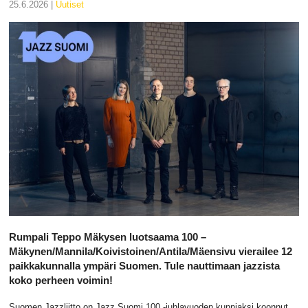
25.6.2026 |
uutiset
Rumpali Teppo Mäkysen luotsaama 100 –
Mäkynen/Mannila/Koivistoinen/Antila/Mäensivu vierailee 12
paikkakunnalla ympäri Suomen. Tule nauttimaan jazzista
koko perheen voimin!
Suomen Jazzliitto on Jazz Suomi 100 -juhlavuoden kunniaksi koonnut