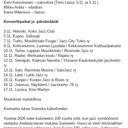
Eero Koivistoinen – saksofoni (Timo Lassy 3.11. ja 5.11.)
Mikko Antila – vibrafoni
Kaisa Mäensivu – basso
Konserttipaikat ja -päivämäärät
3.11. Helsinki, Koko Jazz Club
5.11. Espoo, Sellosali
7.11. Turku, Musiikkitalo Fuuga / Jazz City Turku ry
9.11. Kirkkonummi, Luoman Ljusdala / Kirkkonummen Kulttuuripalvelut
10.11. Tornio, Lappian Musiikkitalo / Riverside Jazz ry
11.11. Raahe, Merikadun koulu / Rajatsi ry
12.11. Seinäjoki, Kalevan Navetta / Ylistaron Kaukolankylän jazzkerho
ry
13.11. Salo, Ravintola Musine / SaloJazz ry
14.11. Lahti / Lahti Jazz ry
15.11. Kuopio / Kuopio Jazz & Blues ry
16.11. Joensuu, Näyttämö / Jazzkerho -76 ry
17.11. Loviisa, Kino Marilyn
Muutokset mahdollisia.
Kiertuetta tukee Svenska kulturfonden.
Vuonna 2026 tulee kuluneeksi 100 vuotta siitä, kun jazz symbolisesti
rantautui Andania-laivan mukana Suomeen. Vuosi on siten historiallinen