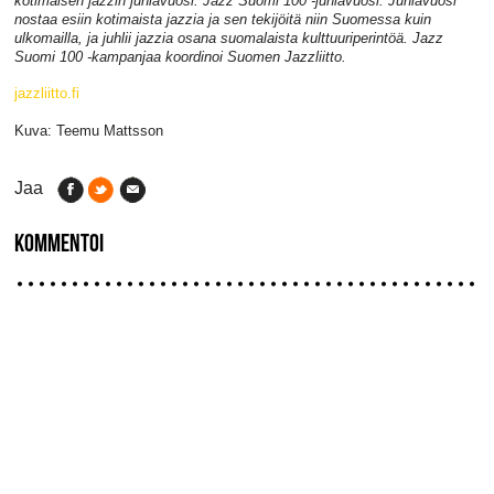
kotimaisen jazzin juhlavuosi: Jazz Suomi 100 -juhlavuosi. Juhlavuosi
nostaa esiin kotimaista jazzia ja sen tekijöitä niin Suomessa kuin
ulkomailla, ja juhlii jazzia osana suomalaista kulttuuriperintöä. Jazz
Suomi 100 -kampanjaa koordinoi Suomen Jazzliitto.
jazzliitto.fi
Kuva: Teemu Mattsson
Jaa
KOMMENTOI