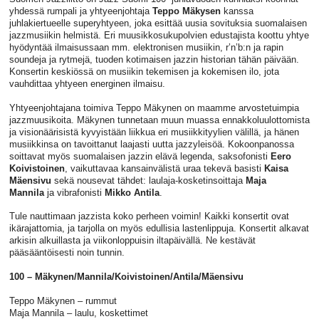
yhdessä rumpali ja yhtyeenjohtaja
Teppo Mäkysen
kanssa
juhlakiertueelle superyhtyeen, joka esittää uusia sovituksia suomalaisen
jazzmusiikin helmistä. Eri muusikkosukupolvien edustajista koottu yhtye
hyödyntää ilmaisussaan mm. elektronisen musiikin, r’n’b:n ja rapin
soundeja ja rytmejä, tuoden kotimaisen jazzin historian tähän päivään.
Konsertin keskiössä on musiikin tekemisen ja kokemisen ilo, jota
vauhdittaa yhtyeen energinen ilmaisu.
Yhtyeenjohtajana toimiva Teppo Mäkynen on maamme arvostetuimpia
jazzmuusikoita. Mäkynen tunnetaan muun muassa ennakkoluulottomista
ja visionäärisistä kyvyistään liikkua eri musiikkityylien välillä, ja hänen
musiikkinsa on tavoittanut laajasti uutta jazzyleisöä. Kokoonpanossa
soittavat myös suomalaisen jazzin elävä legenda, saksofonisti
Eero
Koivistoinen
, vaikuttavaa kansainvälistä uraa tekevä basisti
Kaisa
Mäensivu
sekä nousevat tähdet: laulaja-kosketinsoittaja
Maja
Mannila
ja vibrafonisti
Mikko Antila
.
Tule nauttimaan jazzista koko perheen voimin! Kaikki konsertit ovat
ikärajattomia, ja tarjolla on myös edullisia lastenlippuja. Konsertit alkavat
arkisin alkuillasta ja viikonloppuisin iltapäivällä. Ne kestävät
pääsääntöisesti noin tunnin.
100 – Mäkynen/Mannila/Koivistoinen/Antila/Mäensivu
Teppo Mäkynen – rummut
Maja Mannila – laulu, koskettimet