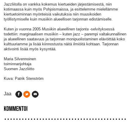
Jazzliitolla on vankka kokemus kiertueiden järjestämisestä, niin
kotimaassa kuin myös Pohjoismaissa, ja esittelemme mielellämme
kiertuetoiminnan myönteisiä vaikutuksia niin muusikoiden
työllistymiselle kuin musiikin alueellisen tarjonnan edistämiselle.
Kuten jo vuonna 2005
Musiikin alueellinen tarjonta
-selvityksessä
todettiin: marginaalisen musiikin – kuten jazz – parempi valtakunnallinen
ja alueellinen saatavuus ja tarjonnan monipuolistaminen elävöittää koko
kulttuuriamme ja lisää kiinnostusta näitä ilmiöitä kohtaan. Tarjonnan
aktivointi lisää myös kysyntää.
Maria Silvennoinen
toiminnanjohtaja
Suomen Jazzliitto
Kuva: Patrik Stenström
Jaa
KOMMENTOI