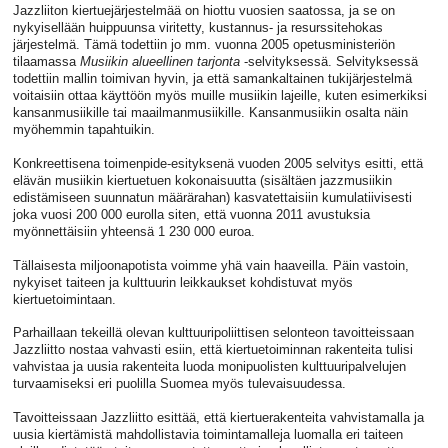
Jazzliiton kiertuejärjestelmää on hiottu vuosien saatossa, ja se on
nykyisellään huippuunsa viritetty, kustannus- ja resurssitehokas
järjestelmä. Tämä todettiin jo mm. vuonna 2005 opetusministeriön
tilaamassa
Musiikin alueellinen tarjonta
-selvityksessä. Selvityksessä
todettiin mallin toimivan hyvin, ja että samankaltainen tukijärjestelmä
voitaisiin ottaa käyttöön myös muille musiikin lajeille, kuten esimerkiksi
kansanmusiikille tai maailmanmusiikille. Kansanmusiikin osalta näin
myöhemmin tapahtuikin.
Konkreettisena toimenpide-esityksenä vuoden 2005 selvitys esitti, että
elävän musiikin kiertuetuen kokonaisuutta (sisältäen jazzmusiikin
edistämiseen suunnatun määrärahan) kasvatettaisiin kumulatiivisesti
joka vuosi 200 000 eurolla siten, että vuonna 2011 avustuksia
myönnettäisiin yhteensä 1 230 000 euroa.
Tällaisesta miljoonapotista voimme yhä vain haaveilla. Päin vastoin,
nykyiset taiteen ja kulttuurin leikkaukset kohdistuvat myös
kiertuetoimintaan.
Parhaillaan tekeillä olevan kulttuuripoliittisen selonteon tavoitteissaan
Jazzliitto nostaa vahvasti esiin, että kiertuetoiminnan rakenteita tulisi
vahvistaa ja uusia rakenteita luoda monipuolisten kulttuuripalvelujen
turvaamiseksi eri puolilla Suomea myös tulevaisuudessa.
Tavoitteissaan Jazzliitto esittää, että kiertuerakenteita vahvistamalla ja
uusia kiertämistä mahdollistavia toimintamalleja luomalla eri taiteen