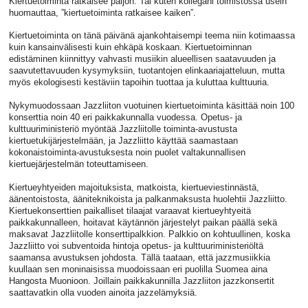
Kiertuetoiminta ratkaisee paljon. Tai kuten kollegani toimistossa usein
huomauttaa, ”kiertuetoiminta ratkaisee kaiken”.
Kiertuetoiminta on tänä päivänä ajankohtaisempi teema niin kotimaassa
kuin kansainvälisesti kuin ehkäpä koskaan. Kiertuetoiminnan
edistäminen kiinnittyy vahvasti musiikin alueellisen saatavuuden ja
saavutettavuuden kysymyksiin, tuotantojen elinkaariajatteluun, mutta
myös ekologisesti kestäviin tapoihin tuottaa ja kuluttaa kulttuuria.
Nykymuodossaan Jazzliiton vuotuinen kiertuetoiminta käsittää noin 100
konserttia noin 40 eri paikkakunnalla vuodessa. Opetus- ja
kulttuuriministeriö myöntää Jazzliitolle toiminta-avustusta
kiertuetukijärjestelmään, ja Jazzliitto käyttää saamastaan
kokonaistoiminta-avustuksesta noin puolet valtakunnallisen
kiertuejärjestelmän toteuttamiseen.
Kiertueyhtyeiden majoituksista, matkoista, kiertueviestinnästä,
äänentoistosta, ääniteknikoista ja palkanmaksusta huolehtii Jazzliitto.
Kiertuekonserttien paikalliset tilaajat varaavat kiertueyhtyeitä
paikkakunnalleen, hoitavat käytännön järjestelyt paikan päällä sekä
maksavat Jazzliitolle konserttipalkkion. Palkkio on kohtuullinen, koska
Jazzliitto voi subventoida hintoja opetus- ja kulttuuriministeriöltä
saamansa avustuksen johdosta. Tällä taataan, että jazzmusiikkia
kuullaan sen moninaisissa muodoissaan eri puolilla Suomea aina
Hangosta Muonioon. Joillain paikkakunnilla Jazzliiton jazzkonsertit
saattavatkin olla vuoden ainoita jazzelämyksiä.