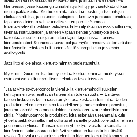
aloille edistetään taiteen saavutettavuutta ja alueellista saatavuutta
tilanteessa, jossa kaupungistumiskehitys kiihtyy ja väestökato uhkaa
monia paikkakuntia. Kiertuetoiminta toteuttaa teosten ja tuotantojen
elinkaariajattelua, ja on usein ekologisesti kestävin ja resurssitehokkain
tapa saada taidetta valtakunnallisesti eri puolille Suomea.
Kiertuetoiminnalla voidaan vahvistaa kulttuuripalvelujen monipuolisuutta,
tiivistää instituutioiden ja taiteen vapaan kentän yhteistyötä sekä
kaventaa alueellisia eroja eri taiteenlajien tarjonnassa. Toimivat
kiertuerakenteet Suomessa luovat pohjaa myös kansainvälisten artistien
kiertämiselle, edistäen kulttuurien välistä vuoropuhelua ja viennin
edellytyksiä.
Jazzliitto ei ole ainoa kiertuetoiminnan puolestapuhuja.
Myös mm. Suomen Teatterit ry nostaa kiertuetoiminnan merkityksen
esiin omissa kulttuuripoliittisen selonteon tavoitteissaan:
”Laajat yhteistyöverkostot ja vierailu- ja kiertuemahdollisuuksien
kehittyminen ovat esittävän taiteen alan tulevaisuutta.--- Esittävän
taiteen liikkuvuus kotimaassa on yksi osa kestävää toimintaa. Uuden
produktion tekeminen on aina taloudellinen ja materiaalinen panostus,
joten on tärkeää, että produktioiden esityskaaret ovat mahdollisimman
pitkiä. Yhteistuotannot ja produktiot, joita esitetään useammalla kuin
yhdellä paikkakunnalla, mahdollistavat samalle produktiolle pitkän eliniän
ja enemmän yleisöä. Kansainvälinen yhteistyö, vierailut ulkomailla ja
kiertäminen kotimaassa on tehtävä ympäristön kannalta kestävällä
tavalla. Tulevaisuusajattelussa vienti- ja kiertuetukien tulisi kannustaa