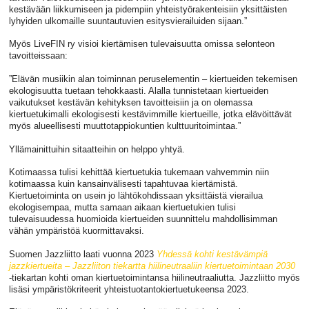
kestävään liikkumiseen ja pidempiin yhteistyörakenteisiin yksittäisten
lyhyiden ulkomaille suuntautuvien esitysvierailuiden sijaan.”
Myös LiveFIN ry visioi kiertämisen tulevaisuutta omissa selonteon
tavoitteissaan:
”Elävän musiikin alan toiminnan peruselementin – kiertueiden tekemisen
ekologisuutta tuetaan tehokkaasti. Alalla tunnistetaan kiertueiden
vaikutukset kestävän kehityksen tavoitteisiin ja on olemassa
kiertuetukimalli ekologisesti kestävimmille kiertueille, jotka elävöittävät
myös alueellisesti muuttotappiokuntien kulttuuritoimintaa.”
Yllämainittuihin sitaatteihin on helppo yhtyä.
Kotimaassa tulisi kehittää kiertuetukia tukemaan vahvemmin niin
kotimaassa kuin kansainvälisesti tapahtuvaa kiertämistä.
Kiertuetoiminta on usein jo lähtökohdissaan yksittäistä vierailua
ekologisempaa, mutta samaan aikaan kiertuetukien tulisi
tulevaisuudessa huomioida kiertueiden suunnittelu mahdollisimman
vähän ympäristöä kuormittavaksi.
Suomen Jazzliitto laati vuonna 2023
Yhdessä kohti kestävämpiä
jazzkiertueita – Jazzliiton tiekartta hiilineutraaliin kiertuetoimintaan 2030
-tiekartan kohti oman kiertuetoimintansa hiilineutraaliutta. Jazzliitto myös
lisäsi ympäristökriteerit yhteistuotantokiertuetukeensa 2023.