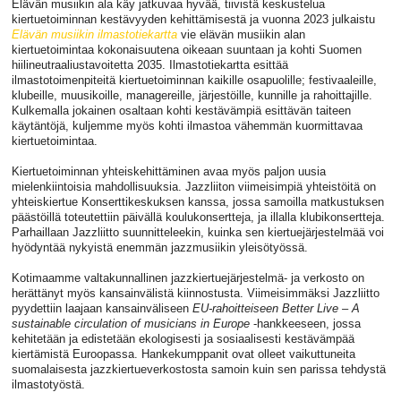
Elävän musiikin ala käy jatkuvaa hyvää, tiivistä keskustelua
kiertuetoiminnan kestävyyden kehittämisestä ja vuonna 2023 julkaistu
Elävän musiikin ilmastotiekartta
vie elävän musiikin alan
kiertuetoimintaa kokonaisuutena oikeaan suuntaan ja kohti Suomen
hiilineutraaliustavoitetta 2035. Ilmastotiekartta esittää
ilmastotoimenpiteitä kiertuetoiminnan kaikille osapuolille; festivaaleille,
klubeille, muusikoille, managereille, järjestöille, kunnille ja rahoittajille.
Kulkemalla jokainen osaltaan kohti kestävämpiä esittävän taiteen
käytäntöjä, kuljemme myös kohti ilmastoa vähemmän kuormittavaa
kiertuetoimintaa.
Kiertuetoiminnan yhteiskehittäminen avaa myös paljon uusia
mielenkiintoisia mahdollisuuksia. Jazzliiton viimeisimpiä yhteistöitä on
yhteiskiertue Konserttikeskuksen kanssa, jossa samoilla matkustuksen
päästöillä toteutettiin päivällä koulukonsertteja, ja illalla klubikonsertteja.
Parhaillaan Jazzliitto suunnitteleekin, kuinka sen kiertuejärjestelmää voi
hyödyntää nykyistä enemmän jazzmusiikin yleisötyössä.
Kotimaamme valtakunnallinen jazzkiertuejärjestelmä- ja verkosto on
herättänyt myös kansainvälistä kiinnostusta. Viimeisimmäksi Jazzliitto
pyydettiin laajaan kansainväliseen
EU-rahoitteiseen Better Live – A
sustainable circulation of musicians in Europe
-hankkeeseen, jossa
kehitetään ja edistetään ekologisesti ja sosiaalisesti kestävämpää
kiertämistä Euroopassa. Hankekumppanit ovat olleet vaikuttuneita
suomalaisesta jazzkiertueverkostosta samoin kuin sen parissa tehdystä
ilmastotyöstä.