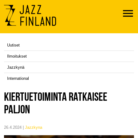
Menu
Uutiset
Ilmoitukset
Jazzkynä
International
KIERTUETOIMINTA RATKAISEE
PALJON
26.4.2024 |
jazzkyna