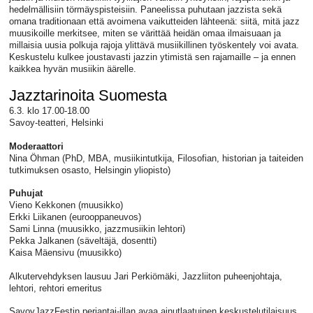
hedelmällisiin törmäyspisteisiin. Paneelissa puhutaan jazzista sekä
omana traditionaan että avoimena vaikutteiden lähteenä: siitä, mitä jazz
muusikoille merkitsee, miten se värittää heidän omaa ilmaisuaan ja
millaisia uusia polkuja rajoja ylittävä musiikillinen työskentely voi avata.
Keskustelu kulkee joustavasti jazzin ytimistä sen rajamaille – ja ennen
kaikkea hyvän musiikin äärelle.
Jazztarinoita Suomesta
6.3. klo 17.00-18.00
Savoy-teatteri, Helsinki
Moderaattori
Nina Öhman (PhD, MBA, musiikintutkija, Filosofian, historian ja taiteiden
tutkimuksen osasto, Helsingin yliopisto)
Puhujat
Vieno Kekkonen (muusikko)
Erkki Liikanen (eurooppaneuvos)
Sami Linna (muusikko, jazzmusiikin lehtori)
Pekka Jalkanen (säveltäjä, dosentti)
Kaisa Mäensivu (muusikko)
Alkutervehdyksen lausuu Jari Perkiömäki, Jazzliiton puheenjohtaja,
lehtori, rehtori emeritus
SavoyJazzFestin perjantai-illan avaa ainutlaatuinen keskustelutilaisuus,