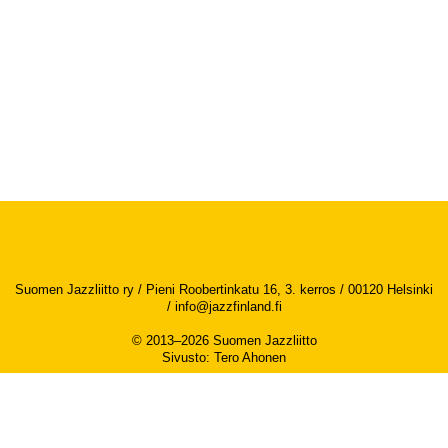
Suomen Jazzliitto ry / Pieni Roobertinkatu 16, 3. kerros / 00120 Helsinki
/
info@jazzfinland.fi
© 2013–2026 Suomen Jazzliitto
Sivusto
:
Tero Ahonen
Saavutettavuusseloste