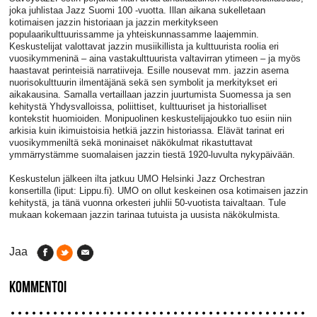
joka juhlistaa Jazz Suomi 100 -vuotta. Illan aikana sukelletaan
kotimaisen jazzin historiaan ja jazzin merkitykseen
populaarikulttuurissamme ja yhteiskunnassamme laajemmin.
Keskustelijat valottavat jazzin musiikillista ja kulttuurista roolia eri
vuosikymmeninä – aina vastakulttuurista valtavirran ytimeen – ja myös
haastavat perinteisiä narratiiveja. Esille nousevat mm. jazzin asema
nuorisokulttuurin ilmentäjänä sekä sen symbolit ja merkitykset eri
aikakausina. Samalla vertaillaan jazzin juurtumista Suomessa ja sen
kehitystä Yhdysvalloissa, poliittiset, kulttuuriset ja historialliset
kontekstit huomioiden. Monipuolinen keskustelijajoukko tuo esiin niin
arkisia kuin ikimuistoisia hetkiä jazzin historiassa. Elävät tarinat eri
vuosikymmeniltä sekä moninaiset näkökulmat rikastuttavat
ymmärrystämme suomalaisen jazzin tiestä 1920-luvulta nykypäivään.
Keskustelun jälkeen ilta jatkuu UMO Helsinki Jazz Orchestran
konsertilla (liput: Lippu.fi). UMO on ollut keskeinen osa kotimaisen jazzin
kehitystä, ja tänä vuonna orkesteri juhlii 50-vuotista taivaltaan. Tule
mukaan kokemaan jazzin tarinaa tutuista ja uusista näkökulmista.
Jaa
KOMMENTOI