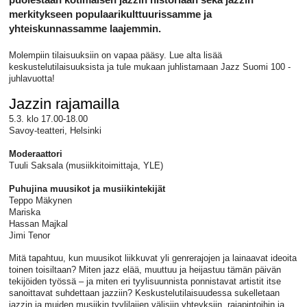
merkitykseen populaarikulttuurissamme ja
yhteiskunnassamme laajemmin.
Molempiin tilaisuuksiin on vapaa pääsy. Lue alta lisää
keskustelutilaisuuksista ja tule mukaan juhlistamaan Jazz Suomi 100 -
juhlavuotta!
Jazzin rajamailla
5.3. klo 17.00-18.00
Savoy-teatteri, Helsinki
Moderaattori
Tuuli Saksala (musiikkitoimittaja, YLE)
Puhujina muusikot ja musiikintekijät
Teppo Mäkynen
Mariska
Hassan Majkal
Jimi Tenor
Mitä tapahtuu, kun muusikot liikkuvat yli genre­rajojen ja lainaavat ideoita
toinen toisiltaan? Miten jazz elää, muuttuu ja heijastuu tämän päivän
tekijöiden työssä – ja miten eri tyylisuunnista ponnistavat artistit itse
sanoittavat suhdettaan jazziin? Keskustelutilaisuudessa sukelletaan
jazzin ja muiden musiikin tyylilajien välisiin yhteyksiin, rajapintoihin ja