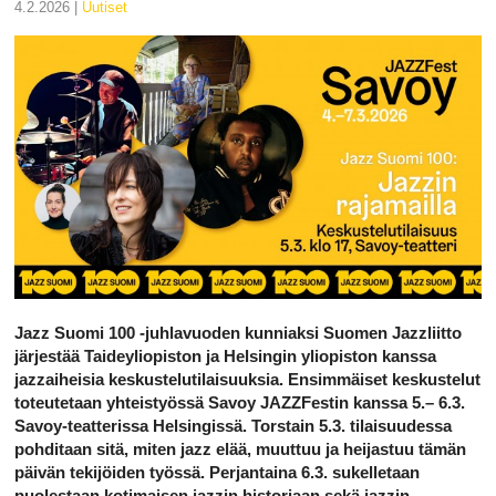
4.2.2026 |
uutiset
Jazz Suomi 100 -juhlavuoden kunniaksi Suomen Jazzliitto
järjestää Taideyliopiston ja Helsingin yliopiston kanssa
jazzaiheisia keskustelutilaisuuksia. Ensimmäiset keskustelut
toteutetaan yhteistyössä Savoy JAZZFestin kanssa 5.– 6.3.
Savoy-teatterissa Helsingissä. Torstain 5.3. tilaisuudessa
pohditaan sitä, miten jazz elää, muuttuu ja heijastuu tämän
päivän tekijöiden työssä. Perjantaina 6.3. sukelletaan
puolestaan kotimaisen jazzin historiaan sekä jazzin