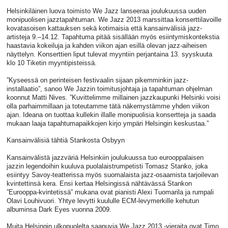
Helsinkiläinen luova toimisto We Jazz lanseeraa joulukuussa uuden
monipuolisen jazztapahtuman. We Jazz 2013 marssittaa konserttilavoille
kovatasoisen kattauksen sekä kotimaisia että kansainvälisiä jazz-
artisteja 9.–14.12. Tapahtuma pitää sisällään myös esiintymiskontekstia
haastavia kokeiluja ja kahden viikon ajan esillä olevan jazz-aiheisen
näyttelyn. Konserttien liput tulevat myyntiin perjantaina 13. syyskuuta
klo 10 Tiketin myyntipisteissä.
”Kyseessä on perinteisen festivaalin sijaan pikemminkin jazz-
installaatio”, sanoo We Jazzin toimitusjohtaja ja tapahtuman ohjelman
koonnut Matti Nives. ”Kuvittelimme millainen jazzkaupunki Helsinki voisi
olla parhaimmillaan ja toteutamme tätä näkemystämme yhden viikon
ajan. Ideana on tuottaa kullekin illalle monipuolisia konsertteja ja saada
mukaan laaja tapahtumapaikkojen kirjo ympäri Helsingin keskustaa.”
Kansainvälisiä tähtiä Stankosta Osbyyn
Kansainvälistä jazzväriä Helsinkiin joulukuussa tuo eurooppalaisen
jazzin legendoihin kuuluva puolalaistrumpetisti Tomasz Stanko, joka
esiintyy Savoy-teatterissa myös suomalaista jazz-osaamista tarjoilevan
kvintettinsä kera. Ensi kertaa Helsingissä nähtävässä Stankon
”Eurooppa-kvintetissä” mukana ovat pianisti Alexi Tuomarila ja rumpali
Olavi Louhivuori. Yhtye levytti kuululle ECM-levymerkille kehutun
albuminsa Dark Eyes vuonna 2009.
Muita Helsingin ulkopuolelta saapuvia We Jazz 2013 -vieraita ovat Timo