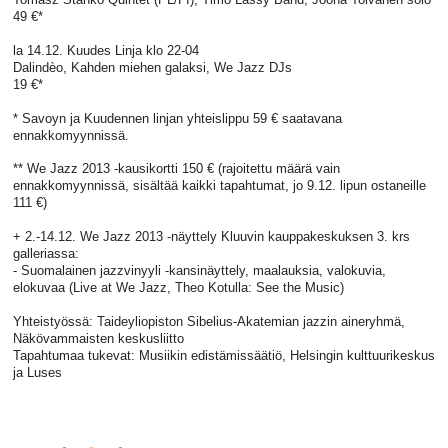
49 €*
la 14.12. Kuudes Linja klo 22-04
Dalindèo, Kahden miehen galaksi, We Jazz DJs
19 €*
* Savoyn ja Kuudennen linjan yhteislippu 59 € saatavana
ennakkomyynnissä.
** We Jazz 2013 -kausikortti 150 € (rajoitettu määrä vain
ennakkomyynnissä, sisältää kaikki tapahtumat, jo 9.12. lipun ostaneille
111 €)
+ 2.-14.12. We Jazz 2013 -näyttely Kluuvin kauppakeskuksen 3. krs
galleriassa:
- Suomalainen jazzvinyyli -kansinäyttely, maalauksia, valokuvia,
elokuvaa (Live at We Jazz, Theo Kotulla: See the Music)
Yhteistyössä: Taideyliopiston Sibelius-Akatemian jazzin aineryhmä,
Näkövammaisten keskusliitto
Tapahtumaa tukevat: Musiikin edistämissäätiö, Helsingin kulttuurikeskus
ja Luses