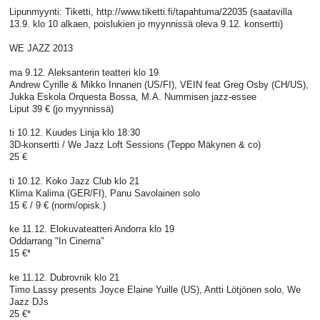
Lipunmyynti: Tiketti, http://www.tiketti.fi/tapahtuma/22035 (saatavilla
13.9. klo 10 alkaen, poislukien jo myynnissä oleva 9.12. konsertti)
WE JAZZ 2013
ma 9.12. Aleksanterin teatteri klo 19
Andrew Cyrille & Mikko Innanen (US/FI), VEIN feat Greg Osby (CH/US),
Jukka Eskola Orquesta Bossa, M.A. Nummisen jazz-essee
Liput 39 € (jo myynnissä)
ti 10.12. Kuudes Linja klo 18:30
3D-konsertti / We Jazz Loft Sessions (Teppo Mäkynen & co)
25 €
ti 10.12. Koko Jazz Club klo 21
Klima Kalima (GER/FI), Panu Savolainen solo
15 € / 9 € (norm/opisk.)
ke 11.12. Elokuvateatteri Andorra klo 19
Oddarrang "In Cinema"
15 €*
ke 11.12. Dubrovnik klo 21
Timo Lassy presents Joyce Elaine Yuille (US), Antti Lötjönen solo, We
Jazz DJs
25 €*