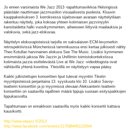
Jo ennen varsinaista We Jazz 2013 -tapahtumaviikkoa Helsingissä
päästään nauttimaan jazzmusiikin visuaalisesta puolesta. Kluuvin
kauppakeskuksen 3. kerroksessa sijaitsevaan avaraan näyttelytilaan
rakentuu näyttely, joka kokoaa yhteen kotimaisen jazzvinyylin
kansitaidetta halki vuosikymmenten, aiheeseen liittyviä maalauksia ja
valokuvia, sekä jazz-elokuvaa.
Näyttelyn elokuvapisteissä tarjolla on saksalaisen ECM-levymerkin
retrospektiivissä Münchenissä tammikuussa ensi kertaa julkisesti nähty
Theo Kotullan harvinainen elokuva See The Music. Lisäksi kymmenen
ensimmäistä jaksoa We Jazzin ja Unifilmin toimistokontekstissa
kotimaista jazzia esittelevästä Live at We Jazz -videoblogista ovat
nähtävillä yhtenä koontina. Yleisöllä on näyttelyyn vapaa pääsy.
Kaikki julkistettujen konserttien liput tulevat myyntiin Tiketin
myyntipisteissä perjantaina 13. syyskuuta klo 10. Lisäksi Savoy-
teatterin konserttiin ja jo myynnissä olevaan Aleksanterin teatterin
konserttiin on saatavilla rajallinen määrä lippuja suoraan esityspaikkojen
lippukassoilta.
Tapahtumaan on ennakkoon saatavilla myös kaikki konsertit kattava
kausikortti.
http://www.wejazz.fi/2013
http://www.facebook.com/events/217098445122004/