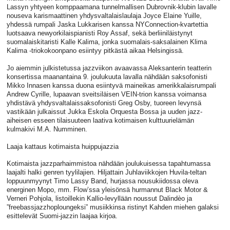
Lassyn yhtyeen komppaamana tunnelmallisen Dubrovnik-klubin lavalle
nouseva karismaattinen yhdysvaltalaislaulaja Joyce Elaine Yuille,
yhdessä rumpali Jaska Lukkarisen kanssa NYConnection-kvartettia
luotsaava newyorkilaispianisti Roy Assaf, sekä berliiniläistynyt
suomalaiskitaristi Kalle Kalima, jonka suomalais-saksalainen Klima
Kalima -triokokoonpano esiintyy pitkästä aikaa Helsingissä.
Jo aiemmin julkistetussa jazzviikon avaavassa Aleksanterin teatterin
konsertissa maanantaina 9. joulukuuta lavalla nähdään saksofonisti
Mikko Innasen kanssa duona esiintyvä maineikas amerikkalaisrumpali
Andrew Cyrille, lupaavan sveitsiläisen VEIN-trion kanssa voimansa
yhdistävä yhdysvaltalaissaksofonisti Greg Osby, tuoreen levynsä
vastikään julkaissut Jukka Eskola Orquesta Bossa ja uuden jazz-
aiheisen esseen tilaisuuteen laativa kotimaisen kulttuurielämän
kulmakivi M.A. Numminen.
Laaja kattaus kotimaista huippujazzia
Kotimaista jazzparhaimmistoa nähdään joulukuisessa tapahtumassa
laajalti halki genren tyylilajien. Hiljattain Juhlaviikkojen Huvila-teltan
loppuunmyynyt Timo Lassy Band, hurjassa nousukiidossa oleva
energinen Mopo, mm. Flow’ssa yleisönsä hurmannut Black Motor &
Verneri Pohjola, listoillekin Kallio-levyllään noussut Dalindèo ja
”freebassjazzhoploungeksi” musiikkinsa ristinyt Kahden miehen galaksi
esittelevät Suomi-jazzin laajaa kirjoa.