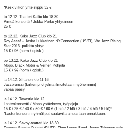
*Keskiviikon yhteislippu 32 €
to 12.12. Teatteri Kallio klo 18:30
Pimeä konsertti / Jukka Perko yhtyeineen
25 €
to 12.12. Koko Jazz Club klo 21
Roy Assaf – Jaska Lukkarinen NYConnection (US/FI), We Jazz Rising
Star 2013 -palkittu yhtye
15 € / 9€ (norm / opisk.)
pe 13.12. Koko Jazz Club klo 21
Mopo, Black Motor & Verneri Pohjola
15 € / 9€ (norm / opisk.)
la 14.12. Siltanen klo 11-16
Jazzbrunssi (tarkempi ohjelma ilmoitetaan myöhemmin)
vapaa pääsy
la 14.12. Tavastia klo 12
Lastenkonsertti / Mopo ystävineen, työpajoja
15 € / 25 € / 40 € / 50 € / 60 € (1 hlö / 2 hlö / 3 hlö / 4 hlö / 5 hlö)*
*Lastenkonsertin ryhmäliput saatavilla ainoastaan ennakkoon.
la 14.12. Savoy-teatteri klo 18:30
Tomasz Stanko Quintet (PL/FI), Timo Lassy Band, Joona Toivanen solo