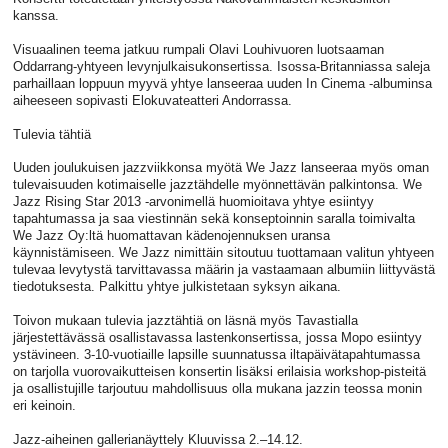
kanssa.
Visuaalinen teema jatkuu rumpali Olavi Louhivuoren luotsaaman
Oddarrang-yhtyeen levynjulkaisukonsertissa. Isossa-Britanniassa saleja
parhaillaan loppuun myyvä yhtye lanseeraa uuden In Cinema -albuminsa
aiheeseen sopivasti Elokuvateatteri Andorrassa.
Tulevia tähtiä
Uuden joulukuisen jazzviikkonsa myötä We Jazz lanseeraa myös oman
tulevaisuuden kotimaiselle jazztähdelle myönnettävän palkintonsa. We
Jazz Rising Star 2013 -arvonimellä huomioitava yhtye esiintyy
tapahtumassa ja saa viestinnän sekä konseptoinnin saralla toimivalta
We Jazz Oy:ltä huomattavan kädenojennuksen uransa
käynnistämiseen. We Jazz nimittäin sitoutuu tuottamaan valitun yhtyeen
tulevaa levytystä tarvittavassa määrin ja vastaamaan albumiin liittyvästä
tiedotuksesta. Palkittu yhtye julkistetaan syksyn aikana.
Toivon mukaan tulevia jazztähtiä on läsnä myös Tavastialla
järjestettävässä osallistavassa lastenkonsertissa, jossa Mopo esiintyy
ystävineen. 3-10-vuotiaille lapsille suunnatussa iltapäivätapahtumassa
on tarjolla vuorovaikutteisen konsertin lisäksi erilaisia workshop-pisteitä
ja osallistujille tarjoutuu mahdollisuus olla mukana jazzin teossa monin
eri keinoin.
Jazz-aiheinen gallerianäyttely Kluuvissa 2.–14.12.