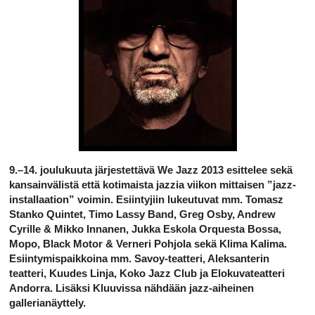
9.–14. joulukuuta järjestettävä We Jazz 2013 esittelee sekä
kansainvälistä että kotimaista jazzia viikon mittaisen ”jazz-
installaation” voimin. Esiintyjiin lukeutuvat mm. Tomasz
Stanko Quintet, Timo Lassy Band, Greg Osby, Andrew
Cyrille & Mikko Innanen, Jukka Eskola Orquesta Bossa,
Mopo, Black Motor & Verneri Pohjola sekä Klima Kalima.
Esiintymispaikkoina mm. Savoy-teatteri, Aleksanterin
teatteri, Kuudes Linja, Koko Jazz Club ja Elokuvateatteri
Andorra. Lisäksi Kluuvissa nähdään jazz-aiheinen
gallerianäyttely.