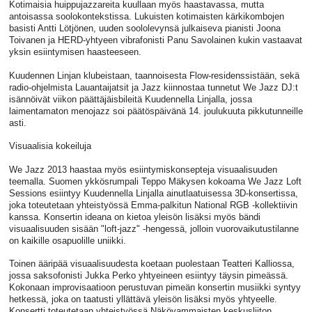
Kotimaisia huippujazzareita kuullaan myös haastavassa, mutta
antoisassa soolokontekstissa. Lukuisten kotimaisten kärkikombojen
basisti Antti Lötjönen, uuden soololevynsä julkaiseva pianisti Joona
Toivanen ja HERD-yhtyeen vibrafonisti Panu Savolainen kukin vastaavat
yksin esiintymisen haasteeseen.
Kuudennen Linjan klubeistaan, taannoisesta Flow-residenssistään, sekä
radio-ohjelmista Lauantaijatsit ja Jazz kiinnostaa tunnetut We Jazz DJ:t
isännöivät viikon päättäjäisbileitä Kuudennella Linjalla, jossa
laimentamaton menojazz soi päätöspäivänä 14. joulukuuta pikkutunneille
asti.
Visuaalisia kokeiluja
We Jazz 2013 haastaa myös esiintymiskonsepteja visuaalisuuden
teemalla. Suomen ykkösrumpali Teppo Mäkysen kokoama We Jazz Loft
Sessions esiintyy Kuudennella Linjalla ainutlaatuisessa 3D-konsertissa,
joka toteutetaan yhteistyössä Emma-palkitun National RGB -kollektiivin
kanssa. Konsertin ideana on kietoa yleisön lisäksi myös bändi
visuaalisuuden sisään "loft-jazz" -hengessä, jolloin vuorovaikutustilanne
on kaikille osapuolille uniikki.
Toinen ääripää visuaalisuudesta koetaan puolestaan Teatteri Kalliossa,
jossa saksofonisti Jukka Perko yhtyeineen esiintyy täysin pimeässä.
Kokonaan improvisaatioon perustuvan pimeän konsertin musiikki syntyy
hetkessä, joka on taatusti yllättävä yleisön lisäksi myös yhtyeelle.
Konsertti toteutetaan yhteistyössä Näkövammaisten keskusliiton