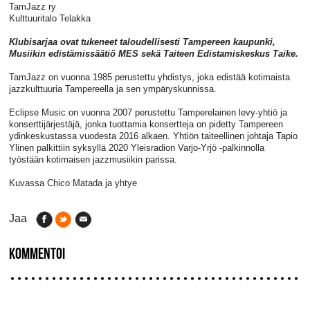
TamJazz ry
Kulttuuritalo Telakka
Klubisarjaa ovat tukeneet taloudellisesti Tampereen kaupunki,
Musiikin edistämissäätiö MES sekä Taiteen Edistamiskeskus Taike.
TamJazz on vuonna 1985 perustettu yhdistys, joka edistää kotimaista
jazzkulttuuria Tampereella ja sen ympäryskunnissa.
Eclipse Music on vuonna 2007 perustettu Tamperelainen levy-yhtiö ja
konserttijärjestäjä, jonka tuottamia konsertteja on pidetty Tampereen
ydinkeskustassa vuodesta 2016 alkaen. Yhtiön taiteellinen johtaja Tapio
Ylinen palkittiin syksyllä 2020 Yleisradion Varjo-Yrjö -palkinnolla
työstään kotimaisen jazzmusiikin parissa.
Kuvassa Chico Matada ja yhtye
Jaa
KOMMENTOI