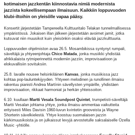
kotimaisen jazzkentän kiinnostavia nimiä modernista
jazzista kokeellisempaan ilmaisuun. Kaikkiin loppuvuoden
klubi-iltoihin on yleisölle vapaa pääsy.
Konsertit järjestetään Tampereella Kulttuuritalo Telakan tunnelmallisessa
ympäristössä. Jokaisen illan jälkeen järjestetään avoimet jamit, jotka
kutsuvat niin muusikot kuin yleisönkin osaksi elävää jazzkulttuuria.
Loppuvuoden ohjelmiston avaa 26.5. Mosambikissa syntynyt rumpali,
säveltäjä ja yhtyeenjohtaja
Chico Matada
, jonka musiikki yhdistää
afrikkalaista rytmiperinnettä moderniin jazziin, improvisaatioon ja
elokuvallisiin sovituksiin.
25.8. lavalle nousee helsinkiläinen
Kanvas
, jonka musiikissa jazz
kohtaa pop-lauluntekijyyden. Yhtyeen melodinen ja runollinen ilmaisu
rakentuu pianisti Andrea Martínin sävellysten ympärille, yhdistäen
improvisaation, rikkaat harmoniat ja herkän yhteissoiton.
6.10. kuullaan
Martti Vesala Soundpost Quintet
, trumpetisti-säveltäjä
Martti Vesalan johtama yhtye, jonka ilmaisu ammentaa vaikutteita
erityisesti Miles Davisin 1960-luvun kvintetin grooveista ja Wayne
Shorterin sävelkielestä. Yhtye koostuu suomalaisen jazzin
kärkimuusikoista ja on julkaissut levyjä arvostetulle saksalaiselle Ozella
Music -yhtiölle.