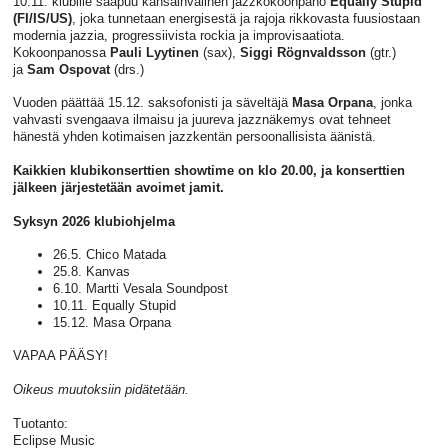
10.11. klubille saapuu kansainvälinen jazzkokoonpano
Equally Stupid
(FI/IS/US)
, joka tunnetaan energisestä ja rajoja rikkovasta fuusiostaan
modernia jazzia, progressiivista rockia ja improvisaatiota.
Kokoonpanossa
Pauli Lyytinen
(sax),
Siggi Rögnvaldsson
(gtr.)
ja
Sam Ospovat
(drs.)
Vuoden päättää 15.12. saksofonisti ja säveltäjä
Masa Orpana
, jonka
vahvasti svengaava ilmaisu ja juureva jazznäkemys ovat tehneet
hänestä yhden kotimaisen jazzkentän persoonallisista äänistä.
Kaikkien klubikonserttien showtime on klo 20.00, ja konserttien
jälkeen järjestetään avoimet jamit.
Syksyn 2026 klubiohjelma
26.5. Chico Matada
25.8. Kanvas
6.10. Martti Vesala Soundpost
10.11. Equally Stupid
15.12. Masa Orpana
VAPAA PÄÄSY!
Oikeus muutoksiin pidätetään.
Tuotanto:
Eclipse Music