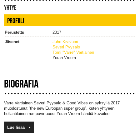
YHTYE
PROFIILI
Perustettu
2017
Jäsenet
Juho Kivivuori
Severi Pyysalo
Tomi "Varre" Vartiainen
Yoran Vroom
BIOGRAFIA
Varre Vartiainen Severi Pyysalo & Good Vibes on syksyllä 2017
muodostunut ”the new Euroopan super group”, kuten yhtyeen
hollantilainen rumpuvirtuoosi Yoran Vroom bändiä kuvailee.
Lue lisää