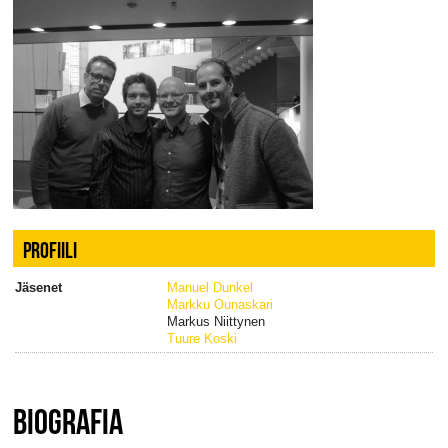
PROFIILI
Jäsenet
Manuel Dunkel
Markku Ounaskari
Markus Niittynen
Tuure Koski
BIOGRAFIA