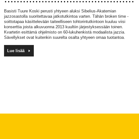
Basisti Tuure Koski perusti yhtyeen aluksi Sibelius-Akatemian
jazzosastolla suoritettavaa jatkotutkintoa varten. Tähän broken time -
soittotapaa käsittelevään taiteelliseen tohtorintutkintoon kuuluu viisi
konserttia joista alkuvuonna 2013 kuultiin järjestyksessään toinen.
Kvartetin esittämä ohjelmisto on 60-lukuhenkistä modaalista jazzia.
Sävellykset ovat kuitenkin suurelta osalta yhtyeen omaa tuotantoa.
Lue lisää