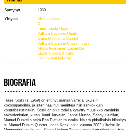
Syntynyt
1969
Yhtyeet
Mr Fonebone
XL
Tuure Koski Quartet
William Suvanne Quartet
Eliina Mäkiranta Quartet
William Suvanne Chess'n Jazz
Mikko Iivanainen Ensemble
Laura Sippola & Tuki
Join in Joni Mitchell
BIOGRAFIA
Tuure Koski (s. 1969) on ehtinyt uransa varrella lukuisiin
kokoonpanoihin, ja siten haalinut meriittejä niin sähkö- kuin
kontrabasistinakin. Koski on ollut todella kysytty muusikko varsinkin
saksofonistien, kuten Jouni Järvelän, Janne Murton, Sonny Heinilän,
Manuel Dunkelin sekä Esa Pietilän taustalla. Näistä pitkäikäisin kiinnitys
oli Manuel Dunkel Quartet, jossa Koski soitti vuonna 2002 julkaistulle
Manuscript-levylle asti. Kirmo Lintinen Triossa basisti on säestänyt How