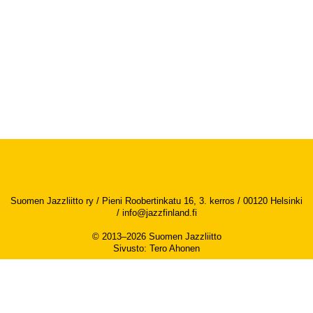
Suomen Jazzliitto ry / Pieni Roobertinkatu 16, 3. kerros / 00120 Helsinki
/
info@jazzfinland.fi
© 2013–2026 Suomen Jazzliitto
Sivusto
:
Tero Ahonen
Saavutettavuusseloste