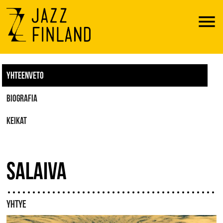
Menu
YHTEENVETO
BIOGRAFIA
KEIKAT
SALAIVA
YHTYE