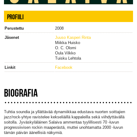
PROFIILI
Perustettu
2008
Jäsenet
Juuso Kasperi Rinta
Miikka Huisko
O. C. Olomi
Oula Vilkko
Tuisku Lehtola
Linkit
Facebook
BIOGRAFIA
Tuhtia soundia ja yllättävää dynamiikkaa edustava nuorten soittajien
jazz/rock-yhtye ravistelee kekseliäillä kappaleilla sekä viihdyttävällä
soitolla. Jyväskyläläinen Salaiva ammentaa tyylillisesti 70 -luvun
progressiivisen rockin maaperästä, muttei unohtamatta 2000 -luvun
tämän päivän äänellisiä näkymiä.