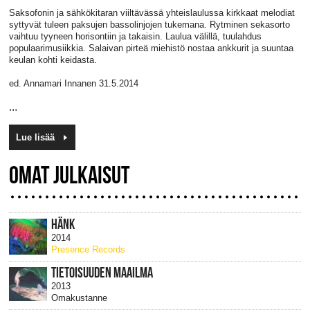
Saksofonin ja sähkökitaran viiltävässä yhteislaulussa kirkkaat melodiat
syttyvät tuleen paksujen bassolinjojen tukemana. Rytminen sekasorto
vaihtuu tyyneen horisontiin ja takaisin. Laulua välillä, tuulahdus
populaarimusiikkia. Salaivan pirteä miehistö nostaa ankkurit ja suuntaa
keulan kohti keidasta.
ed. Annamari Innanen 31.5.2014
...
Lue lisää
OMAT JULKAISUT
HÄNK
2014
Presence Records
TIETOISUUDEN MAAILMA
2013
Omakustanne