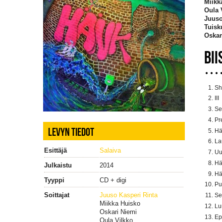
Miikk
Oula 
Juuso
Tuisk
Oskar
BII
Sh
III
Se
Pr
LEVYN TIEDOT
Hä
La
Esittäjä
Salaiva
Uu
Hä
Julkaistu
2014
Hä
Tyyppi
CD + digi
Pu
Soittajat
Juuso Kasperi Rinta
Se
Miikka Huisko
Lu
Oskari Niemi
Ep
Oula Vilkko