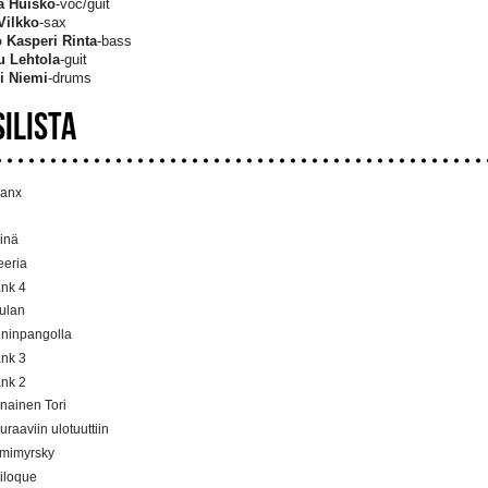
a Huisko
-voc/guit
Vilkko
-sax
 Kasperi Rinta
-bass
u Lehtola
-guit
i Niemi
-drums
SILISTA
anx
inä
eeria
nk 4
ulan
ninpangolla
nk 3
nk 2
nainen Tori
uraaviin ulotuuttiin
mimyrsky
iloque