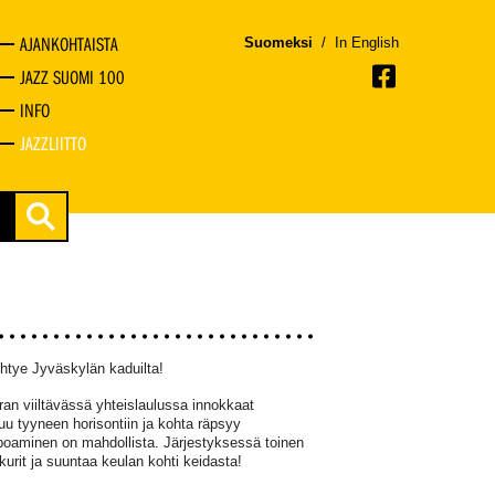
AJANKOHTAISTA
Suomeksi
/
In English
JAZZ SUOMI 100
INFO
JAZZLIITTO
htye Jyväskylän kaduilta!
ran viiltävässä yhteislaulussa innokkaat
uu tyyneen horisontiin ja kohta räpsyy
uppoaminen on mahdollista. Järjestyksessä toinen
rit ja suuntaa keulan kohti keidasta!