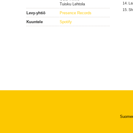
La
Tuisku Lehtola
Sh
Levy-yhtiö
Presence Records
Kuuntele
Spotify
Suomen 