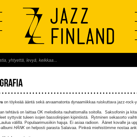
OGRAFIA
va
on töykeää ääntä sekä arvaamatonta dynaamiikkaa ruiskuttava jazz-rock-y
an tehtävä on laittaa OK melodioita rauhattomalla soitolla. Saksofonin ja kita
eet syttyvät tuleen isojen bassolinjojen kipinöistä. Rytminen sekasorto vaiht
Laulua välillä. Populaarimusiikin hajuja. Ei asiaa radioon. Äänet kovalle ja 
o-albumi
HÄNK
on helposti parasta Salaivaa. Pinkeä miehistömme nostaa ankku