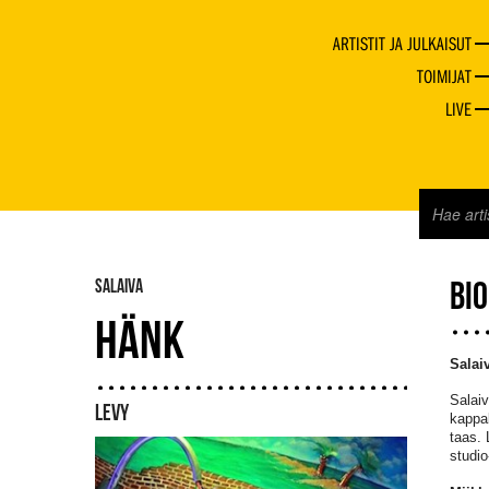
ARTISTIT JA JULKAISUT
TOIMIJAT
LIVE
SALAIVA
BI
HÄNK
Salai
Salaiv
LEVY
kappal
taas. 
studi