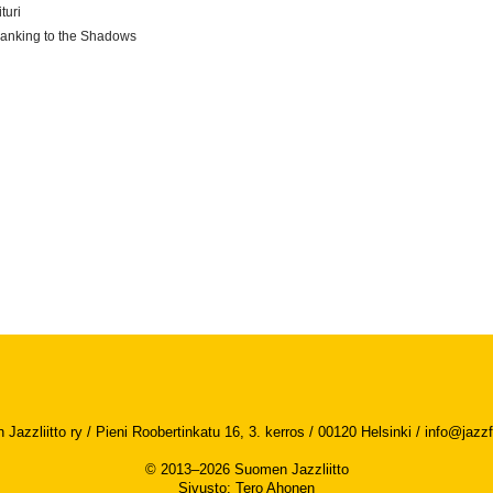
ituri
anking to the Shadows
Jazzliitto ry / Pieni Roobertinkatu 16, 3. kerros / 00120 Helsinki /
info@jazzfi
© 2013–2026 Suomen Jazzliitto
Sivusto
:
Tero Ahonen