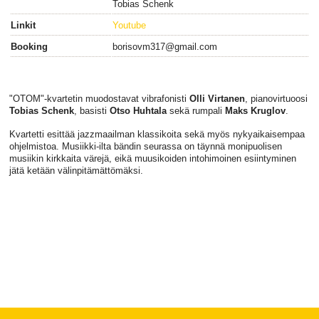
Tobias Schenk
Linkit
Youtube
Booking
borisovm317@gmail.com
"OTOM"-kvartetin muodostavat vibrafonisti
Olli Virtanen
, pianovirtuoosi
Tobias Schenk
, basisti
Otso Huhtala
sekä rumpali
Maks Kruglov
.
Kvartetti esittää jazzmaailman klassikoita sekä myös nykyaikaisempaa
ohjelmistoa. Musiikki-ilta bändin seurassa on täynnä monipuolisen
musiikin kirkkaita värejä, eikä muusikoiden intohimoinen esiintyminen
jätä ketään välinpitämättömäksi.