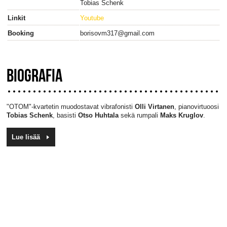
Tobias Schenk
Linkit
Youtube
Booking
borisovm317@gmail.com
BIOGRAFIA
"OTOM"-kvartetin muodostavat vibrafonisti
Olli Virtanen
, pianovirtuoosi
Tobias Schenk
, basisti
Otso Huhtala
sekä rumpali
Maks Kruglov
.
Lue lisää