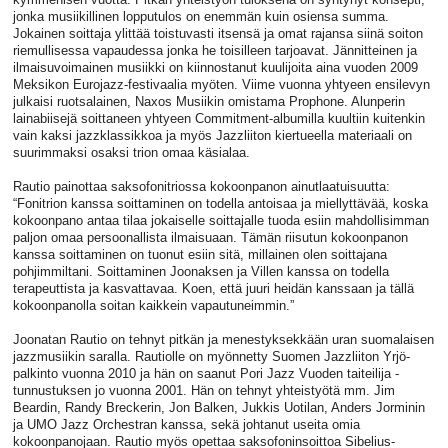
jonka musiikillinen lopputulos on enemmän kuin osiensa summa.
Jokainen soittaja ylittää toistuvasti itsensä ja omat rajansa siinä soiton
riemullisessa vapaudessa jonka he toisilleen tarjoavat. Jännitteinen ja
ilmaisuvoimainen musiikki on kiinnostanut kuulijoita aina vuoden 2009
Meksikon Eurojazz-festivaalia myöten. Viime vuonna yhtyeen ensilevyn
julkaisi ruotsalainen, Naxos Musiikin omistama Prophone. Alunperin
lainabiisejä soittaneen yhtyeen Commitment-albumilla kuultiin kuitenkin
vain kaksi jazzklassikkoa ja myös Jazzliiton kiertueella materiaali on
suurimmaksi osaksi trion omaa käsialaa.
Rautio painottaa saksofonitriossa kokoonpanon ainutlaatuisuutta:
“Fonitrion kanssa soittaminen on todella antoisaa ja miellyttävää, koska
kokoonpano antaa tilaa jokaiselle soittajalle tuoda esiin mahdollisimman
paljon omaa persoonallista ilmaisuaan. Tämän riisutun kokoonpanon
kanssa soittaminen on tuonut esiin sitä, millainen olen soittajana
pohjimmiltani. Soittaminen Joonaksen ja Villen kanssa on todella
terapeuttista ja kasvattavaa. Koen, että juuri heidän kanssaan ja tällä
kokoonpanolla soitan kaikkein vapautuneimmin.”
Joonatan Rautio on tehnyt pitkän ja menestyksekkään uran suomalaisen
jazzmusiikin saralla. Rautiolle on myönnetty Suomen Jazzliiton Yrjö-
palkinto vuonna 2010 ja hän on saanut Pori Jazz Vuoden taiteilija -
tunnustuksen jo vuonna 2001. Hän on tehnyt yhteistyötä mm. Jim
Beardin, Randy Breckerin, Jon Balken, Jukkis Uotilan, Anders Jorminin
ja UMO Jazz Orchestran kanssa, sekä johtanut useita omia
kokoonpanojaan. Rautio myös opettaa saksofoninsoittoa Sibelius-