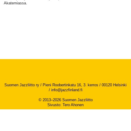
Akatemiassa.
Suomen Jazzliitto ry / Pieni Roobertinkatu 16, 3. kerros / 00120 Helsinki
/
info@jazzfinland.fi
© 2013–2026 Suomen Jazzliitto
Sivusto
:
Tero Ahonen
Saavutettavuusseloste