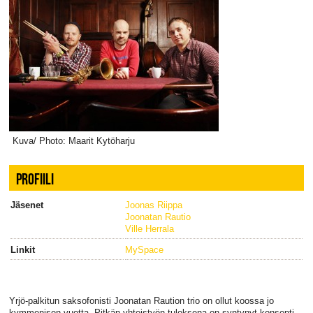
Kuva/ Photo: Maarit Kytöharju
PROFIILI
Jäsenet
Joonas Riippa
Joonatan Rautio
Ville Herrala
Linkit
MySpace
Yrjö-palkitun saksofonisti Joonatan Raution trio on ollut koossa jo
kymmenisen vuotta. Pitkän yhteistyön tuloksena on syntynyt konsepti,