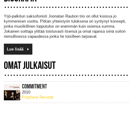
Yrjö-palkitun saksofonisti Joonatan Raution trio on ollut koossa jo
kymmenisen vuotta. Pitkän yhteistyön tuloksena on syntynyt konsepti,
jonka musiikillinen lopputulos on enemmän kuin osiensa summa.
Jokainen soittaja ylittää toistuvasti itsensä ja omat rajansa siinä soiton
riemullisessa vapaudessa jonka he toisilleen tarjoavat.
Lue lisää
OMAT JULKAISUT
COMMITMENT
2010
Prophone Records