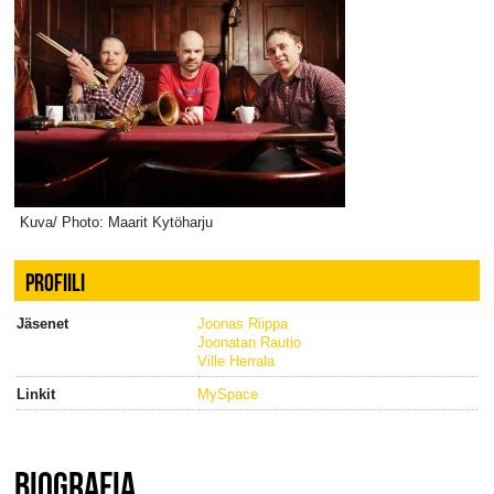
Kuva/ Photo: Maarit Kytöharju
PROFIILI
Jäsenet
Joonas Riippa
Joonatan Rautio
Ville Herrala
Linkit
MySpace
BIOGRAFIA