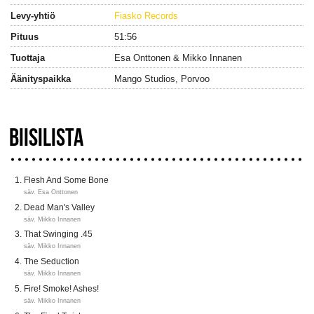
Levy-yhtiö
Fiasko Records
Pituus
51:56
Tuottaja
Esa Onttonen & Mikko Innanen
Äänityspaikka
Mango Studios, Porvoo
BIISILISTA
Flesh And Some Bone
säv. Esa Onttonen
Dead Man's Valley
säv. Mikko Innanen
That Swinging .45
säv. Mikko Innanen
The Seduction
säv. Mikko Innanen
Fire! Smoke! Ashes!
säv. Mikko Innanen