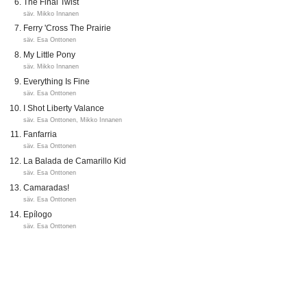
The Final Twist
säv. Mikko Innanen
Ferry 'Cross The Prairie
säv. Esa Onttonen
My Little Pony
säv. Mikko Innanen
Everything Is Fine
säv. Esa Onttonen
I Shot Liberty Valance
säv. Esa Onttonen, Mikko Innanen
Fanfarria
säv. Esa Onttonen
La Balada de Camarillo Kid
säv. Esa Onttonen
Camaradas!
säv. Esa Onttonen
Epílogo
säv. Esa Onttonen