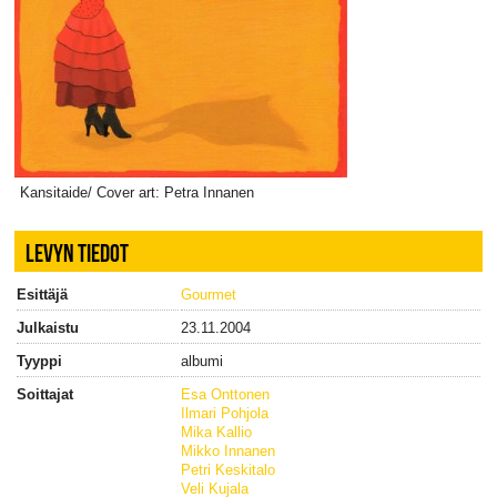
Kansitaide/ Cover art: Petra Innanen
LEVYN TIEDOT
Esittäjä
Gourmet
Julkaistu
23.11.2004
Tyyppi
albumi
Soittajat
Esa Onttonen
Ilmari Pohjola
Mika Kallio
Mikko Innanen
Petri Keskitalo
Veli Kujala