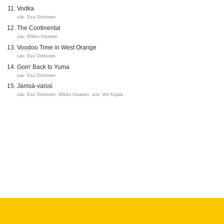
Vodka
säv. Esa Onttonen
The Continental
säv. Mikko Innanen
Voodoo Time in West Orange
säv. Esa Onttonen
Goin' Back to Yuma
säv. Esa Onttonen
Jämsä-valssi
säv. Esa Onttonen, Mikko Innanen, sov. Veli Kujala