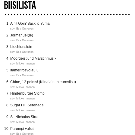
BIISILISTA
Ain't Goin' Back to Yuma
säv. Esa Onttonen
Jormanuel(le)
säv. Esa Onttonen
Liechtenstein
säv. Esa Onttonen
Moorgeist und Marschmusik
säv. Mikko Innanen
Itämerirosvolaulu
säv. Esa Onttonen
Chine, 12 points! (Kiinalainen euroviisu)
säv. Mikko Innanen
Hindenburger Stomp
säv. Mikko Innanen
Sugar Hill Serenade
säv. Mikko Innanen
St. Nicholas Strut
säv. Mikko Innanen
Parempi valssi
säv. Esa Onttonen