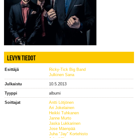
LEVYN TIEDOT
Esittäjä
Ricky-Tick Big Band
Julkinen Sana
Julkaistu
10.5.2013
Tyyppi
albumi
Soittajat
Antti Lötjönen
Ari Jokelainen
Heikki Tuhkanen
Janne Murto
Jaska Lukkarinen
Jose Mäenpää
Juha "Jay" Kortehisto