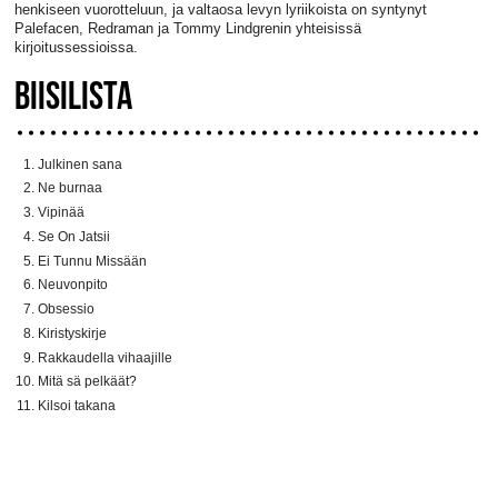
henkiseen vuorotteluun, ja valtaosa levyn lyriikoista on syntynyt
Palefacen, Redraman ja Tommy Lindgrenin yhteisissä
kirjoitussessioissa.
BIISILISTA
Julkinen sana
Ne burnaa
Vipinää
Se On Jatsii
Ei Tunnu Missään
Neuvonpito
Obsessio
Kiristyskirje
Rakkaudella vihaajille
Mitä sä pelkäät?
Kilsoi takana