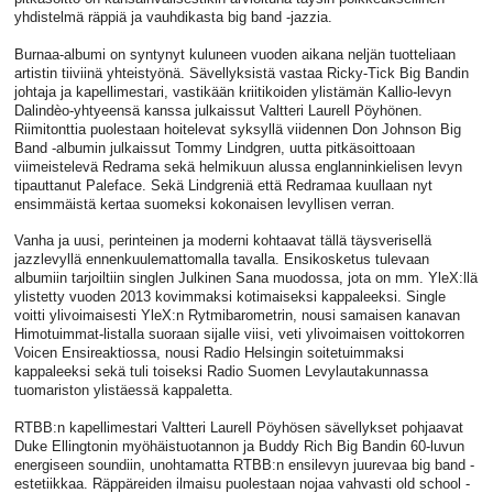
yhdistelmä räppiä ja vauhdikasta big band -jazzia.
Burnaa-albumi on syntynyt kuluneen vuoden aikana neljän tuotteliaan
artistin tiiviinä yhteistyönä. Sävellyksistä vastaa Ricky-Tick Big Bandin
johtaja ja kapellimestari, vastikään kriitikoiden ylistämän Kallio-levyn
Dalindèo-yhtyeensä kanssa julkaissut Valtteri Laurell Pöyhönen.
Riimitonttia puolestaan hoitelevat syksyllä viidennen Don Johnson Big
Band -albumin julkaissut Tommy Lindgren, uutta pitkäsoittoaan
viimeistelevä Redrama sekä helmikuun alussa englanninkielisen levyn
tipauttanut Paleface. Sekä Lindgreniä että Redramaa kuullaan nyt
ensimmäistä kertaa suomeksi kokonaisen levyllisen verran.
Vanha ja uusi, perinteinen ja moderni kohtaavat tällä täysverisellä
jazzlevyllä ennenkuulemattomalla tavalla. Ensikosketus tulevaan
albumiin tarjoiltiin singlen Julkinen Sana muodossa, jota on mm. YleX:llä
ylistetty vuoden 2013 kovimmaksi kotimaiseksi kappaleeksi. Single
voitti ylivoimaisesti YleX:n Rytmibarometrin, nousi samaisen kanavan
Himotuimmat-listalla suoraan sijalle viisi, veti ylivoimaisen voittokorren
Voicen Ensireaktiossa, nousi Radio Helsingin soitetuimmaksi
kappaleeksi sekä tuli toiseksi Radio Suomen Levylautakunnassa
tuomariston ylistäessä kappaletta.
RTBB:n kapellimestari Valtteri Laurell Pöyhösen sävellykset pohjaavat
Duke Ellingtonin myöhäistuotannon ja Buddy Rich Big Bandin 60-luvun
energiseen soundiin, unohtamatta RTBB:n ensilevyn juurevaa big band -
estetiikkaa. Räppäreiden ilmaisu puolestaan nojaa vahvasti old school -