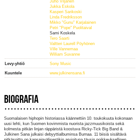
Juho Viljanen
Jukka Eskola
Kasperi Sarikoski
Linda Fredriksson
Mikko "Gunu" Karjalainen
Petri "Pope" Puolitaival
Sami Koskela
Tero Saarti
Valtteri Laurell Pöyhönen
Ville Vannemaa
William Suvanne
Levy-yhtiö
Sony Music
Kuuntele
www.julkinensana.fi
BIOGRAFIA
Suomalaisen hiphopin historiassa käännettiin 10. toukokuuta kokonaan
uusi lehti, kun Suomen kovimmista nuorista jazzmuusikoista sekä
kolmesta pitkän linjan räppäristä koostuva Ricky-Tick Big Band &
Julkinen Sana julkaisi debyyttialbuminsa Burnaa. 11 biisiä sisältävä
pitkäsoitto on kansainvälisestikin arvioituna täysin poikkeuksellinen