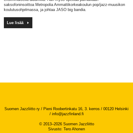
saksofoninsoittoa Metropolia Ammattikorkeakoulun pop/jazz-muusikon
koulutusohjelmassa, ja johtaa JASO big bandia.
Lue lisää
Suomen Jazzliitto ry / Pieni Roobertinkatu 16, 3. kerros / 00120 Helsinki
/
info@jazzfinland.fi
© 2013–2026 Suomen Jazzliitto
Sivusto
:
Tero Ahonen