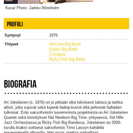
Kuva/ Photo: Jarkko Rönnholm
PROFIILI
Syntynyt
1976
Yhtyeet
Arricone Big Band
Espoo Big Band
Z League
Ricky-Tick Big Band
BIOGRAFIA
Ari Jokelainen (s. 1976) on jo pitkään ollut teknisesti taitava ja tarkka
altisti, jolta sujuvat sekä kiperät bebop-kuviot että pehmeät balladien
tulkinnat. Eräs saksofonistin tuoreimmista projekteista on Ari Jokelainen
Quartet sekä kiinnitykset Nat Newborn Big Time -yhtyeessä, Sid Hille
Jazz Orchestrassa ja Ricky-Tick Big Bandissa. Jokelainen on 2000-
luvulla lisäksi soittanut saksofonisti Timo Lassyn kahdella
ensimmäisellä albumilla. Hän myös opettaa parhaillaan