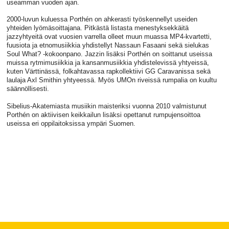
useamman vuoden ajan.
2000-luvun kuluessa Porthén on ahkerasti työskennellyt useiden
yhteiden lyömäsoittajana. Pitkästä listasta menestyksekkäitä
jazzyhtyeitä ovat vuosien varrella olleet muun muassa MP4-kvartetti,
fuusiota ja etnomusiikkia yhdistellyt Nassaun Fasaani sekä sielukas
Soul What? -kokoonpano. Jazzin lisäksi Porthén on soittanut useissa
muissa rytmimusiikkia ja kansanmusiikkia yhdistelevissä yhtyeissä,
kuten Värttinässä, folkahtavassa rapkollektiivi GG Caravanissa sekä
laulaja Axl Smithin yhtyeessä. Myös UMOn riveissä rumpalia on kuultu
säännöllisesti.
Sibelius-Akatemiasta musiikin maisteriksi vuonna 2010 valmistunut
Porthén on aktiivisen keikkailun lisäksi opettanut rumpujensoittoa
useissa eri oppilaitoksissa ympäri Suomen.