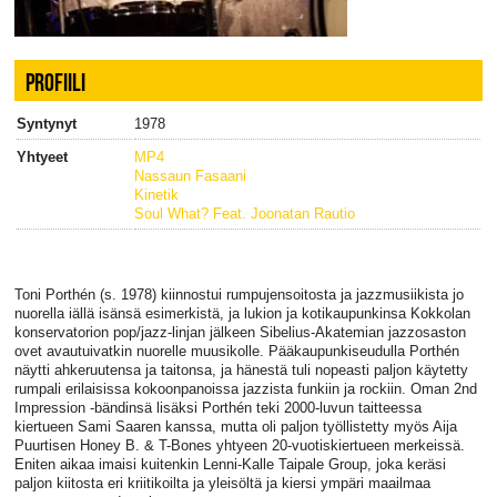
PROFIILI
Syntynyt
1978
Yhtyeet
MP4
Nassaun Fasaani
Kinetik
Soul What? Feat. Joonatan Rautio
Toni Porthén (s. 1978) kiinnostui rumpujensoitosta ja jazzmusiikista jo
nuorella iällä isänsä esimerkistä, ja lukion ja kotikaupunkinsa Kokkolan
konservatorion pop/jazz-linjan jälkeen Sibelius-Akatemian jazzosaston
ovet avautuivatkin nuorelle muusikolle. Pääkaupunkiseudulla Porthén
näytti ahkeruutensa ja taitonsa, ja hänestä tuli nopeasti paljon käytetty
rumpali erilaisissa kokoonpanoissa jazzista funkiin ja rockiin.
Oman 2nd
Impression -bändinsä lisäksi Porthén teki 2000-luvun taitteessa
kiertueen Sami Saaren kanssa, mutta oli paljon työllistetty myös Aija
Puurtisen Honey B. & T-Bones yhtyeen 20-vuotiskiertueen merkeissä.
Eniten aikaa imaisi kuitenkin Lenni-Kalle Taipale Group, joka keräsi
paljon kiitosta eri kriitikoilta ja yleisöltä ja kiersi ympäri maailmaa