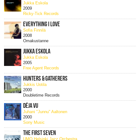
Jukka Eskola
2009
Ricky-Tick Records
EVERYTHING I LOVE
Sofia Finnilä
2008
Omakustanne
JUKKA ESKOLA
Jukka Eskola
2005
Free Agent Records
HUNTERS & GATHERERS
Jukkis Uotila
2000
Doubletime Records
DÉJA VU
Juhani "Junnu" Aaltonen
2000
Sony Music
THE FIRST SEVEN
UMO Helsinki Jazz Orchestra