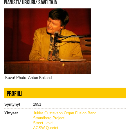
PIANISTI/ URKURI/ SÄVELTÄJÄ
Kuva/ Photo: Anton Kalland
PROFIILI
Syntynyt
1951
Yhtyeet
Jukka Gustavson Organ Fusion Band
Strandberg Project
Street Level
AGSW Quartet