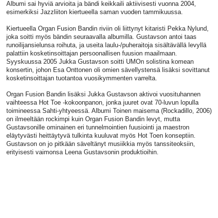
Albumi sai hyviä arvioita ja bändi keikkaili aktiivisesti vuonna 2004,
esimerkiksi Jazzliiton kiertueella saman vuoden tammikuussa.
Kiertueella Organ Fusion Bandin riviin oli liittynyt kitaristi Pekka Nylund,
joka soitti myös bändin seuraavalla albumilla. Gustavson antoi taas
runoilijansielunsa roihuta, ja useita laulu-/puheraitoja sisältävällä levyllä
palattiin kosketinsoittajan persoonallisen fuusion maailmaan.
Syyskuussa 2005 Jukka Gustavson soitti UMOn solistina komean
konsertin, johon Esa Onttonen oli omien sävellystensä lisäksi sovittanut
kosketinsoittajan tuotantoa vuosikymmenten varrelta.
Organ Fusion Bandin lisäksi Jukka Gustavson aktivoi vuosituhannen
vaihteessa Hot Toe -kokoonpanon, jonka juuret ovat 70-luvun lopulla
toimineessa Sahti-yhtyeessä. Albumi Toinen maisema (Rockadillo, 2006)
on ilmeeltään rockimpi kuin Organ Fusion Bandin levyt, mutta
Gustavsonille ominainen eri tunnelmointien fuusiointi ja maestron
eläytyvästi heittäytyvä tulkinta kuuluvat myös Hot Toen konseptiin.
Gustavson on jo pitkään säveltänyt musiikkia myös tanssiteoksiin,
erityisesti vaimonsa Leena Gustavsonin produktioihin.