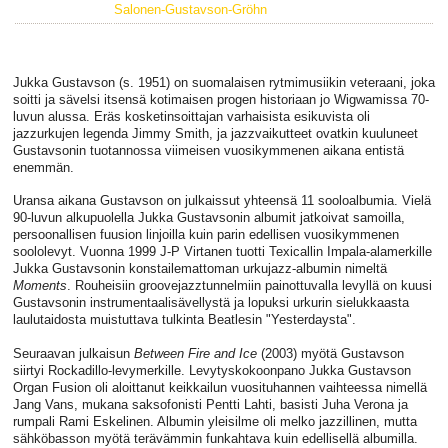
Salonen-Gustavson-Gröhn
Jukka Gustavson (s. 1951) on suomalaisen rytmimusiikin veteraani, joka
soitti ja sävelsi itsensä kotimaisen progen historiaan jo Wigwamissa 70-
luvun alussa. Eräs kosketinsoittajan varhaisista esikuvista oli
jazzurkujen legenda Jimmy Smith, ja jazzvaikutteet ovatkin kuuluneet
Gustavsonin tuotannossa viimeisen vuosikymmenen aikana entistä
enemmän.
Uransa aikana Gustavson on julkaissut yhteensä 11 sooloalbumia. Vielä
90-luvun alkupuolella Jukka Gustavsonin albumit jatkoivat samoilla,
persoonallisen fuusion linjoilla kuin parin edellisen vuosikymmenen
soololevyt. Vuonna 1999 J-P Virtanen tuotti Texicallin Impala-alamerkille
Jukka Gustavsonin konstailemattoman urkujazz-albumin nimeltä
Moments
. Rouheisiin groovejazztunnelmiin painottuvalla levyllä on kuusi
Gustavsonin instrumentaalisävellystä ja lopuksi urkurin sielukkaasta
laulutaidosta muistuttava tulkinta Beatlesin "Yesterdaysta".
Seuraavan julkaisun
Between Fire and Ice
(2003) myötä Gustavson
siirtyi Rockadillo-levymerkille. Levytyskokoonpano Jukka Gustavson
Organ Fusion oli aloittanut keikkailun vuosituhannen vaihteessa nimellä
Jang Vans, mukana saksofonisti Pentti Lahti, basisti Juha Verona ja
rumpali Rami Eskelinen. Albumin yleisilme oli melko jazzillinen, mutta
sähköbasson myötä terävämmin funkahtava kuin edellisellä albumilla.